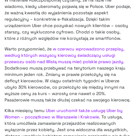
wiadomo, kiedy uberomaty pojawią się w Polsce. Uber podaje,
że ważną kwestią do wyjaśnienia pozostaje aspekt
regulacyjny – konkretnie e-fiskalizacja. Dzięki takim
urządzeniom Uber chce pozyskać nowych klientów – osoby
starszy, czy wykluczone cyfrowo. Chodzi o takie osoby,
które z różnych względów nie korzystają ze smartfonów.
Warto przypomnieć, że
w czerwcu wprowadzono przepisy,
według których wszyscy kierowcy świadczący usługi
przewozu osób nad Wisłą muszą mieć polskie prawo jazdy
.
Dodatkowo muszą przebywać na terytorium naszego kraju
minimum jeden rok. Zmiany w prawie przełożyły się na
deficyt kierowców. W ciągu ostatnich tygodni w Uberze
ubyło 30% kierowców, co przełożyło się między innymi na
wyższe ceny za kurs – wzrosły one nawet o 20%.
Pasażerowie muszą także dłużej czekać na swojego kierowcę.
Kilka miesięcy temu
Uber uruchomił także usługę Uber by
Women – początkowo w Warszawie i Krakowie
. To usługa,
która umożliwia zamawianie przejazdów realizowanych
wyłącznie przez kobiety. Jest ona widoczna dla wszystkich,
dlatego umożliwia kobietom zamawianie przejazdów nie tylko