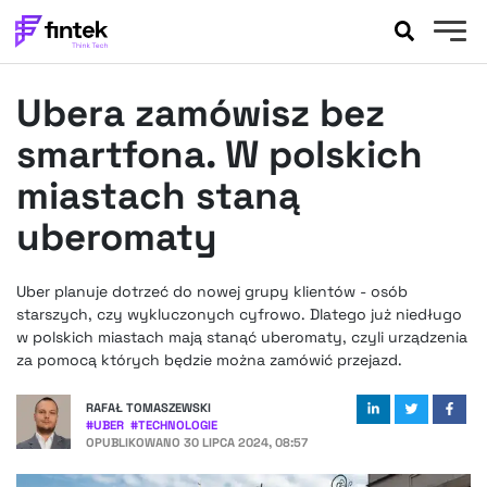
AKTUALNOŚCI
Ubera zamówisz bez
BANKOWOŚĆ
EVENTY
smartfona. W polskich
FELIETONY
miastach staną
WYWIADY
uberomaty
LEGAL
PODCASTY
Uber planuje dotrzeć do nowej grupy klientów - osób
EXTRA
FINTEK
starszych, czy wykluczonych cyfrowo. Dlatego już niedługo
OKIEM EKSPERTA
w polskich miastach mają stanąć uberomaty, czyli urządzenia
za pomocą których będzie można zamówić przejazd.
RAFAŁ TOMASZEWSKI
#
UBER
#
TECHNOLOGIE
OPUBLIKOWANO
30 LIPCA 2024, 08:57