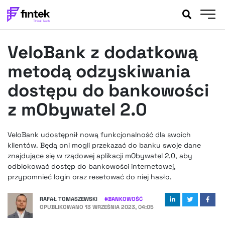
AKTUALNOŚCI
VeloBank z dodatkową
BANKOWOŚĆ
EVENTY
metodą odzyskiwania
FELIETONY
dostępu do bankowości
WYWIADY
z mObywatel 2.0
LEGAL
PODCASTY
VeloBank udostępnił nową funkcjonalność dla swoich
EXTRA
FINTEK
klientów. Będą oni mogli przekazać do banku swoje dane
OKIEM EKSPERTA
znajdujące się w rządowej aplikacji mObywatel 2.0, aby
odblokować dostęp do bankowości internetowej,
przypomnieć login oraz resetować do niej hasło.
RAFAŁ TOMASZEWSKI
#
BANKOWOŚĆ
OPUBLIKOWANO
13 WRZEŚNIA 2023, 04:05