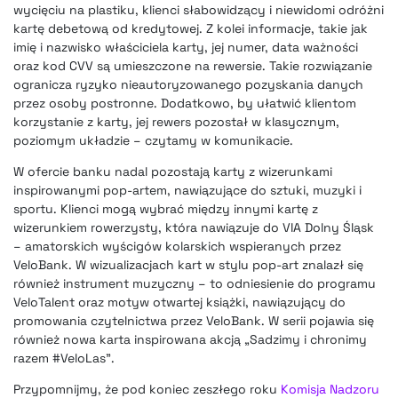
wycięciu na plastiku, klienci słabowidzący i niewidomi odróżni
kartę debetową od kredytowej. Z kolei informacje, takie jak
imię i nazwisko właściciela karty, jej numer, data ważności
oraz kod CVV są umieszczone na rewersie. Takie rozwiązanie
ogranicza ryzyko nieautoryzowanego pozyskania danych
przez osoby postronne. Dodatkowo, by ułatwić klientom
korzystanie z karty, jej rewers pozostał w klasycznym,
poziomym układzie – czytamy w komunikacie.
W ofercie banku nadal pozostają karty z wizerunkami
inspirowanymi pop-artem, nawiązujące do sztuki, muzyki i
sportu. Klienci mogą wybrać między innymi kartę z
wizerunkiem rowerzysty, która nawiązuje do VIA Dolny Śląsk
– amatorskich wyścigów kolarskich wspieranych przez
VeloBank. W wizualizacjach kart w stylu pop-art znalazł się
również instrument muzyczny – to odniesienie do programu
VeloTalent oraz motyw otwartej książki, nawiązujący do
promowania czytelnictwa przez VeloBank. W serii pojawia się
również nowa karta inspirowana akcją „Sadzimy i chronimy
razem #VeloLas”.
Przypomnijmy, że pod koniec zeszłego roku
Komisja Nadzoru