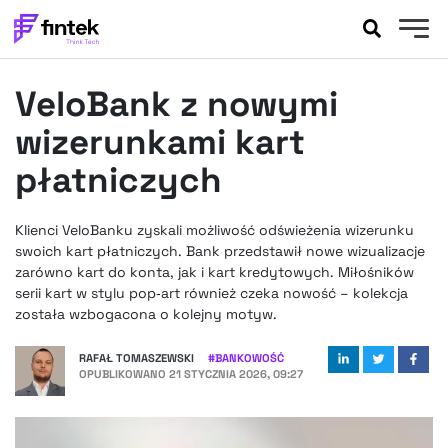
AKTUALNOŚCI
VeloBank z nowymi
BANKOWOŚĆ
EVENTY
wizerunkami kart
FELIETONY
płatniczych
WYWIADY
LEGAL
Klienci VeloBanku zyskali możliwość odświeżenia wizerunku
PODCASTY
swoich kart płatniczych. Bank przedstawił nowe wizualizacje
EXTRA
zarówno kart do konta, jak i kart kredytowych. Miłośników
FINTEK
serii kart w stylu pop‑art również czeka nowość – kolekcja
OKIEM EKSPERTA
została wzbogacona o kolejny motyw.
RAFAŁ TOMASZEWSKI
#
BANKOWOŚĆ
OPUBLIKOWANO
21 STYCZNIA 2026, 09:27