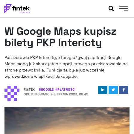
AKTUALNOŚCI
W Google Maps kupisz
BANKOWOŚĆ
EVENTY
bilety PKP Intericty
FELIETONY
WYWIADY
Pasażerowie PKP Intercity, którzy używają aplikacji Google
Maps mogą już skorzystać z opcji łatwego przekierowania na
LEGAL
stronę przewoźnika. Funkcja ta była już wcześniej
PODCASTY
wprowadzona w aplikacji Jakdojade.
EXTRA
FINTEK
FINTEK
#
GOOGLE
#
PŁATNOŚCI
OKIEM EKSPERTA
OPUBLIKOWANO
9 SIERPNIA 2023, 08:45