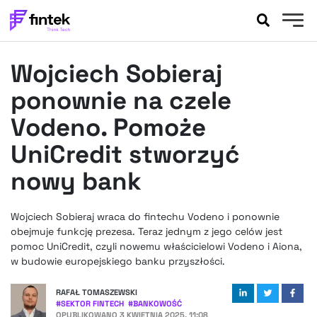
AKTUALNOŚCI
Wojciech Sobieraj
BANKOWOŚĆ
EVENTY
ponownie na czele
FELIETONY
Vodeno. Pomoże
WYWIADY
UniCredit stworzyć
LEGAL
nowy bank
PODCASTY
EXTRA
FINTEK
OKIEM EKSPERTA
Wojciech Sobieraj wraca do fintechu Vodeno i ponownie
obejmuje funkcję prezesa. Teraz jednym z jego celów jest
pomoc UniCredit, czyli nowemu właścicielowi Vodeno i Aiona,
w budowie europejskiego banku przyszłości.
RAFAŁ TOMASZEWSKI
#
SEKTOR FINTECH
#
BANKOWOŚĆ
OPUBLIKOWANO
3 KWIETNIA 2025, 11:08