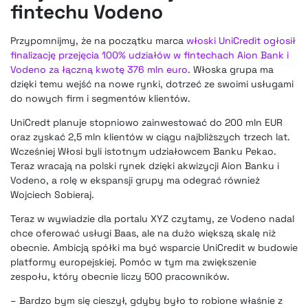
fintechu Vodeno
Przypomnijmy, że na początku marca
włoski UniCredit ogłosił
finalizację przejęcia 100% udziałów w fintechach Aion Bank i
Vodeno za łączną kwotę 376 mln euro
. Włoska grupa ma
dzięki temu wejść na nowe rynki, dotrzeć ze swoimi usługami
do nowych firm i segmentów klientów.
UniCredt planuje stopniowo zainwestować do 200 mln EUR
oraz zyskać 2,5 mln klientów w ciągu najbliższych trzech lat.
Wcześniej Włosi byli istotnym udziałowcem Banku Pekao.
Teraz wracają na polski rynek dzięki akwizycji Aion Banku i
Vodeno, a rolę w ekspansji grupy ma odegrać również
Wojciech Sobieraj.
Teraz w wywiadzie dla portalu XYZ czytamy, ze Vodeno nadal
chce oferować usługi Baas, ale na dużo większą skalę niż
obecnie. Ambicją spółki ma być wsparcie UniCredit w budowie
platformy europejskiej. Pomóc w tym ma zwiększenie
zespołu, który obecnie liczy 500 pracowników.
– Bardzo bym się cieszył, gdyby było to robione właśnie z