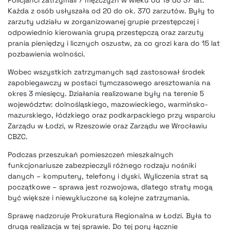
Każda z osób usłyszała od 20 do ok. 370 zarzutów. Były to
zarzuty udziału w zorganizowanej grupie przestępczej i
odpowiednio kierowania grupą przestępczą oraz zarzuty
prania pieniędzy i licznych oszustw, za co grozi kara do 15 lat
pozbawienia wolności.
Wobec wszystkich zatrzymanych sąd zastosował środek
zapobiegawczy w postaci tymczasowego aresztowania na
okres 3 miesięcy. Działania realizowane były na terenie 5
województw: dolnośląskiego, mazowieckiego, warmińsko-
mazurskiego, łódzkiego oraz podkarpackiego przy wsparciu
Zarządu w Łodzi, w Rzeszowie oraz Zarządu we Wrocławiu
CBZC.
Podczas przeszukań pomieszczeń mieszkalnych
funkcjonariusze zabezpieczyli różnego rodzaju nośniki
danych – komputery, telefony i dyski. Wyliczenia strat są
początkowe – sprawa jest rozwojowa, dlatego straty mogą
być większe i niewykluczone są kolejne zatrzymania.
Sprawę nadzoruje Prokuratura Regionalna w Łodzi. Była to
druga realizacja w tej sprawie. Do tej pory łącznie