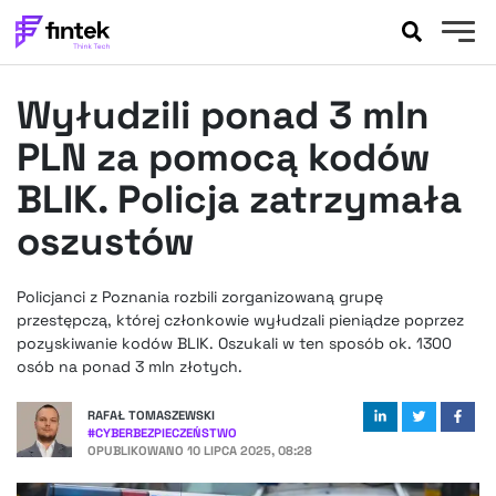
AKTUALNOŚCI
Wyłudzili ponad 3 mln
BANKOWOŚĆ
EVENTY
PLN za pomocą kodów
FELIETONY
BLIK. Policja zatrzymała
WYWIADY
oszustów
LEGAL
PODCASTY
Policjanci z Poznania rozbili zorganizowaną grupę
EXTRA
FINTEK
przestępczą, której członkowie wyłudzali pieniądze poprzez
OKIEM EKSPERTA
pozyskiwanie kodów BLIK. Oszukali w ten sposób ok. 1300
osób na ponad 3 mln złotych.
RAFAŁ TOMASZEWSKI
#
CYBERBEZPIECZEŃSTWO
OPUBLIKOWANO
10 LIPCA 2025, 08:28