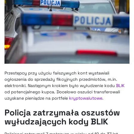
Przestępcy przy użyciu fałszywych kont wystawiali
ogłoszenia do sprzedaży fikcyjnych przedmiotów, m.in.
elektroniki. Następnym krokiem było wyłudzenie kodu
BLIK
od potencjalnego kupca. Docelowo oszuści transferowali
uzyskane pieniądze na portfele
kryptowalutowe
.
Policja zatrzymała oszustów
wyłudzających kody BLIK
Policjanci zatrzymali 7 mężczyzn w wieku od 19 do 37 lat.