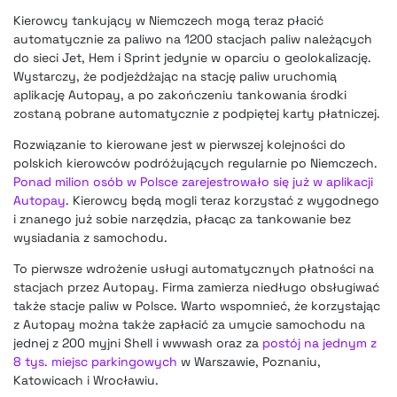
Kierowcy tankujący w Niemczech mogą teraz płacić
automatycznie za paliwo na 1200 stacjach paliw należących
do sieci Jet, Hem i Sprint jedynie w oparciu o geolokalizację.
Wystarczy, że podjeżdżając na stację paliw uruchomią
aplikację Autopay, a po zakończeniu tankowania środki
zostaną pobrane automatycznie z podpiętej karty płatniczej.
Rozwiązanie to kierowane jest w pierwszej kolejności do
polskich kierowców podróżujących regularnie po Niemczech.
Ponad milion osób w Polsce zarejestrowało się już w aplikacji
Autopay
. Kierowcy będą mogli teraz korzystać z wygodnego
i znanego już sobie narzędzia, płacąc za tankowanie bez
wysiadania z samochodu.
To pierwsze wdrożenie usługi automatycznych płatności na
stacjach przez Autopay. Firma zamierza niedługo obsługiwać
także stacje paliw w Polsce. Warto wspomnieć, że korzystając
z Autopay można także zapłacić za umycie samochodu na
jednej z 200 myjni Shell i wwwash oraz za
postój na jednym z
8 tys. miejsc parkingowych
w Warszawie, Poznaniu,
Katowicach i Wrocławiu.