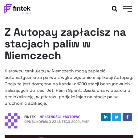
AKTUALNOŚCI
Z Autopay zapłacisz na
BANKOWOŚĆ
EVENTY
stacjach paliw w
FELIETONY
Niemczech
WYWIADY
LEGAL
Kierowcy tankujący w Niemczech mogą zapłacić
PODCASTY
automatycznie za paliwo z wykorzystaniem aplikacji Autopay.
EXTRA
Opcja ta jest dostępna na każdej z 1200 stacji benzynowych
FINTEK
należących do sieci Jet, Hem i Sprint. Działa ona w oparciu o
OKIEM EKSPERTA
geolokalizację, wystarczy podjeżdżając na stację paliw
uruchomić aplikację.
FINTEK
#
PŁATNOŚCI
#
AUTOPAY
OPUBLIKOWANO
23 LUTEGO 2022, 11:51