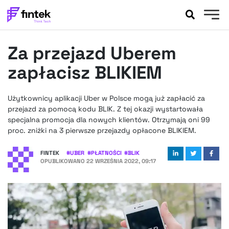
AKTUALNOŚCI
Za przejazd Uberem
BANKOWOŚĆ
EVENTY
zapłacisz BLIKIEM
FELIETONY
WYWIADY
Użytkownicy aplikacji Uber w Polsce mogą już zapłacić za
przejazd za pomocą kodu BLIK. Z tej okazji wystartowała
LEGAL
specjalna promocja dla nowych klientów. Otrzymają oni 99
PODCASTY
proc. zniżki na 3 pierwsze przejazdy opłacone BLIKIEM.
EXTRA
FINTEK
FINTEK
#
UBER
#
PŁATNOŚCI
#
BLIK
OKIEM EKSPERTA
OPUBLIKOWANO
22 WRZEŚNIA 2022, 09:17