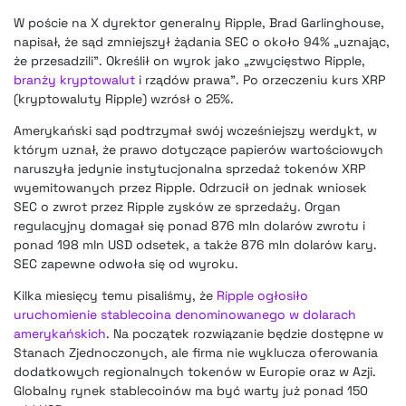
W poście na X dyrektor generalny Ripple, Brad Garlinghouse,
napisał, że sąd zmniejszył żądania SEC o około 94% „uznając,
że przesadzili”. Określił on wyrok jako „zwycięstwo Ripple,
branży kryptowalut
i rządów prawa”. Po orzeczeniu kurs XRP
(kryptowaluty Ripple) wzrósł o 25%.
Amerykański sąd podtrzymał swój wcześniejszy werdykt, w
którym uznał, że prawo dotyczące papierów wartościowych
naruszyła jedynie instytucjonalna sprzedaż tokenów XRP
wyemitowanych przez Ripple. Odrzucił on jednak wniosek
SEC o zwrot przez Ripple zysków ze sprzedaży. Organ
regulacyjny domagał się ponad 876 mln dolarów zwrotu i
ponad 198 mln USD odsetek, a także 876 mln dolarów kary.
SEC zapewne odwoła się od wyroku.
Kilka miesięcy temu pisaliśmy, że
Ripple ogłosiło
uruchomienie stablecoina denominowanego w dolarach
amerykańskich
. Na początek rozwiązanie będzie dostępne w
Stanach Zjednoczonych, ale firma nie wyklucza oferowania
dodatkowych regionalnych tokenów w Europie oraz w Azji.
Globalny rynek stablecoinów ma być warty już ponad 150