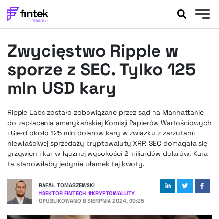
AKTUALNOŚCI
Zwycięstwo Ripple w
BANKOWOŚĆ
EVENTY
sporze z SEC. Tylko 125
FELIETONY
mln USD kary
WYWIADY
LEGAL
Ripple Labs zostało zobowiązane przez sąd na Manhattanie
PODCASTY
do zapłacenia amerykańskiej Komisji Papierów Wartościowych
EXTRA
i Giełd około 125 mln dolarów kary w związku z zarzutami
FINTEK
niewłaściwej sprzedaży kryptowaluty XRP. SEC domagała się
OKIEM EKSPERTA
grzywien i kar w łącznej wysokości 2 miliardów dolarów. Kara
ta stanowiłaby jedynie ułamek tej kwoty.
RAFAŁ TOMASZEWSKI
#
SEKTOR FINTECH
#
KRYPTOWALUTY
OPUBLIKOWANO
8 SIERPNIA 2024, 09:25