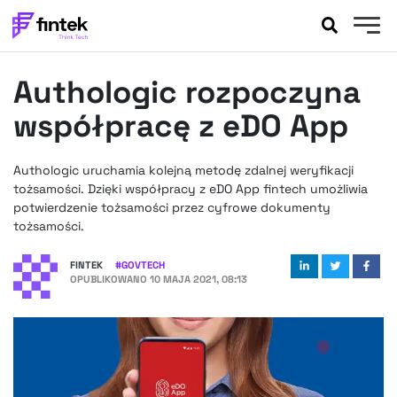
AKTUALNOŚCI
Authologic rozpoczyna
BANKOWOŚĆ
EVENTY
współpracę z eDO App
FELIETONY
WYWIADY
Authologic uruchamia kolejną metodę zdalnej weryfikacji
tożsamości. Dzięki współpracy z eDO App fintech umożliwia
LEGAL
potwierdzenie tożsamości przez cyfrowe dokumenty
PODCASTY
tożsamości.
EXTRA
FINTEK
FINTEK
#
GOVTECH
OKIEM EKSPERTA
OPUBLIKOWANO
10 MAJA 2021, 08:13