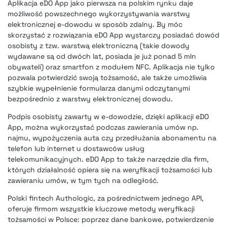
Aplikacja eDO App
jako pierwsza na polskim rynku daje
możliwość powszechnego wykorzystywania warstwy
elektronicznej e-dowodu w sposób zdalny. By móc
skorzystać z rozwiązania eDO App wystarczy posiadać dowód
osobisty z tzw. warstwą elektroniczną (takie dowody
wydawane są od dwóch lat, posiada je już ponad 5 mln
obywateli) oraz smartfon z modułem NFC. Aplikacja nie tylko
pozwala potwierdzić swoją tożsamość, ale także umożliwia
szybkie wypełnienie formularza danymi odczytanymi
bezpośrednio z warstwy elektronicznej dowodu.
Podpis osobisty zawarty w e-dowodzie, dzięki aplikacji eDO
App, można wykorzystać podczas zawierania umów np.
najmu, wypożyczenia auta czy przedłużania abonamentu na
telefon lub internet u dostawców usług
telekomunikacyjnych. eDO App to także narzędzie dla firm,
których działalność opiera się na weryfikacji tożsamości lub
zawieraniu umów, w tym tych na odległość.
Polski fintech Authologic, za pośrednictwem jednego API,
oferuje firmom wszystkie kluczowe metody weryfikacji
tożsamości w Polsce: poprzez dane bankowe, potwierdzenie