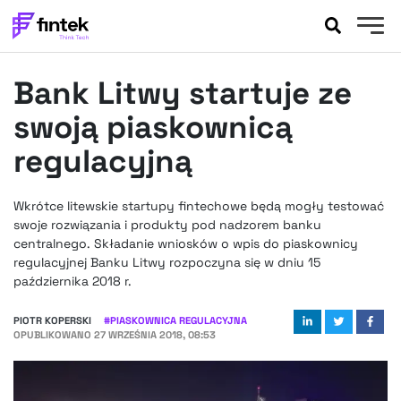
AKTUALNOŚCI
Bank Litwy startuje ze
BANKOWOŚĆ
EVENTY
swoją piaskownicą
FELIETONY
regulacyjną
WYWIADY
LEGAL
Wkrótce litewskie startupy fintechowe będą mogły testować
PODCASTY
swoje rozwiązania i produkty pod nadzorem banku
EXTRA
centralnego. Składanie wniosków o wpis do piaskownicy
FINTEK
regulacyjnej Banku Litwy rozpoczyna się w dniu 15
OKIEM EKSPERTA
października 2018 r.
PIOTR KOPERSKI
#
PIASKOWNICA REGULACYJNA
OPUBLIKOWANO
27 WRZEŚNIA 2018, 08:53