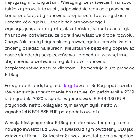
najwyższymi priorytetami. Wierzymy, że w świecie finansów,
także kryptowalutowych, odpowiednie regulacje prawne są
koniecznością, aby zapewnić bezpieczeństwo wszystkich
uczestników rynku. Uznanie tak szanowanego i
wymagającego autorytetu jak estońska jednostka analityki
finansowej potwierdza, że obraliśmy właściwą drogę rozwoju.
Oczywiście, stały i dynamiczny rozwój rynku sprawia, że nie
chcemy osiadać na laurach. Nieustannie będziemy poprawiać
nasze standardy bezpieczeństwa i procedury wewnętrzne,
aby spełnić oczekiwania regulatorów i zapewnić
bezpieczeństwo naszym klientom – komentuje biuro prasowe
BitBay.
Po wynikach audytu giełda
kryptowalut
BitBay upubliczniła
również swoje sprawozdanie finansowe. Od października 2019
r. do grudnia 2020 r. spółka wypracowała 8 849 686 EUR
przychodu netto, osiągając tym samym zysk netto w
wysokości 6 591 835 EUR po opodatkowaniu.
W maju bieżącego roku
BitBay poinformował o pozyskaniu
nowego inwestora z USA
. W związku z tym ówczesny CEO jak i
założyciel firmy – Sylwester Suszek przestał pełnić w spółce