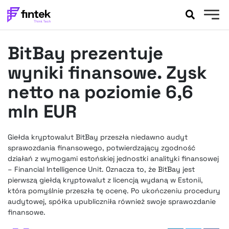
AKTUALNOŚCI
BitBay prezentuje
BANKOWOŚĆ
EVENTY
wyniki finansowe. Zysk
FELIETONY
netto na poziomie 6,6
WYWIADY
mln EUR
LEGAL
PODCASTY
Giełda kryptowalut BitBay przeszła niedawno audyt
EXTRA
FINTEK
sprawozdania finansowego, potwierdzający zgodność
OKIEM EKSPERTA
działań z wymogami estońskiej jednostki analityki finansowej
– Financial Intelligence Unit. Oznacza to, że BitBay jest
pierwszą giełdą kryptowalut z licencją wydaną w Estonii,
która pomyślnie przeszła tę ocenę. Po ukończeniu procedury
audytowej, spółka upubliczniła również swoje sprawozdanie
finansowe.