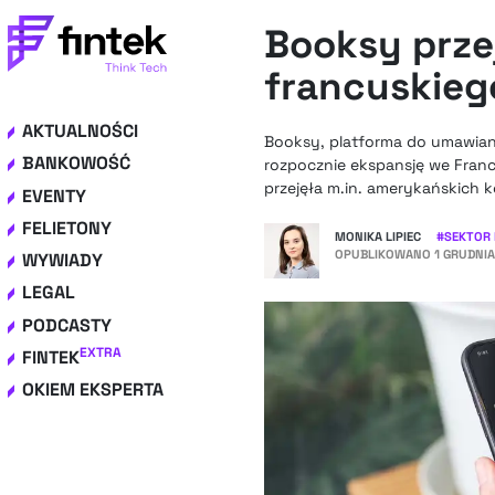
Booksy prze
francuskiego
AKTUALNOŚCI
Booksy, platforma do umawiania
BANKOWOŚĆ
rozpocznie ekspansję we Francj
przejęła m.in. amerykańskich
EVENTY
FELIETONY
MONIKA LIPIEC
#
SEKTOR 
OPUBLIKOWANO
1 GRUDNIA
WYWIADY
LEGAL
PODCASTY
EXTRA
FINTEK
OKIEM EKSPERTA