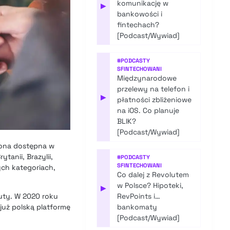
komunikację w
▶
bankowości i
fintechach?
[Podcast/Wywiad]
#
PODCASTY
SFINTECHOWANI
Międzynarodowe
przelewy na telefon i
▶
płatności zbliżeniowe
na iOS. Co planuje
BLIK?
[Podcast/Wywiad]
 ona dostępna w
tanii, Brazylii,
#
PODCASTY
SFINTECHOWANI
ch kategoriach,
Co dalej z Revolutem
w Polsce? Hipoteki,
▶
auty. W 2020 roku
RevPoints i…
już polską platformę
bankomaty
[Podcast/Wywiad]