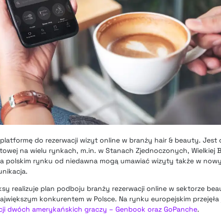
atformę do rezerwacji wizyt online w branży hair & beauty. Jest
netowej na wielu rynkach, m.in. w Stanach Zjednoczonych, Wielkiej Bry
i na polskim rynku od niedawna
mogą umawiać wizyty także w nowy
nikacja.
sy realizuje plan podboju branży rezerwacji online w sektorze be
największym konkurentem w Polsce. Na rynku europejskim przejęła 
cji dwóch amerykańskich graczy – Genbook oraz GoPanche
.