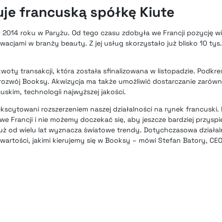
je francuską spółkę Kiute
w 2014 roku w Paryżu. Od tego czasu zdobyła we Francji pozycję
wacjami w branży beauty. Z jej usług skorzystało już blisko 10 tys
oty transakcji, która została sfinalizowana w listopadzie. Podkreś
 rozwój Booksy. Akwizycja ma także umożliwić dostarczanie zarówno
kim, technologii najwyższej jakości.
scytowani rozszerzeniem naszej działalności na rynek francuski. 
 Francji i nie możemy doczekać się, aby jeszcze bardziej przyspi
 już od wielu lat wyznacza światowe trendy. Dotychczasowa działal
i wartości, jakimi kierujemy się w Booksy – mówi Stefan Batory, CEO