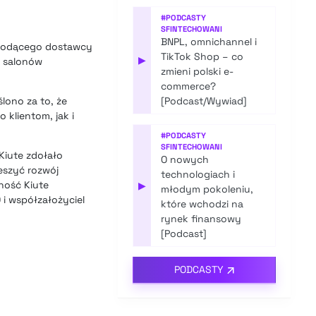
#
PODCASTY
SFINTECHOWANI
BNPL, omnichannel i
 wiodącego dostawcy
TikTok Shop – co
▶
. salonów
zmieni polski e-
commerce?
lono za to, że
[Podcast/Wywiad]
 klientom, jak i
#
PODCASTY
SFINTECHOWANI
Kiute zdołało
O nowych
eszyć rozwój
technologiach i
ność Kiute
▶
młodym pokoleniu,
 i współzałożyciel
które wchodzi na
rynek finansowy
[Podcast]
PODCASTY