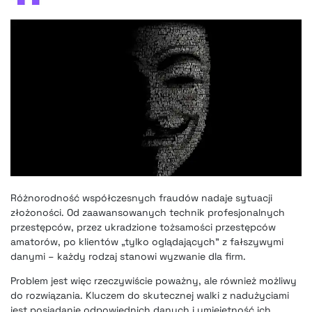
Różnorodność współczesnych fraudów nadaje sytuacji
złożoności. Od zaawansowanych technik profesjonalnych
przestępców, przez ukradzione tożsamości przestępców
amatorów, po klientów „tylko oglądających” z fałszywymi
danymi – każdy rodzaj stanowi wyzwanie dla firm.
Problem jest więc rzeczywiście poważny, ale również możliwy
do rozwiązania. Kluczem do skutecznej walki z nadużyciami
jest posiadanie odpowiednich danych i umiejętność ich