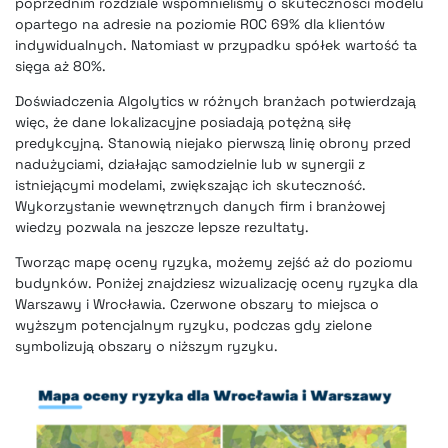
poprzednim rozdziale wspomnieliśmy o skuteczności modelu
opartego na adresie na poziomie ROC 69% dla klientów
indywidualnych. Natomiast w przypadku spółek wartość ta
sięga aż 80%.
Doświadczenia Algolytics w różnych branżach potwierdzają
więc, że dane lokalizacyjne posiadają potężną siłę
predykcyjną. Stanowią niejako pierwszą linię obrony przed
nadużyciami, działając samodzielnie lub w synergii z
istniejącymi modelami, zwiększając ich skuteczność.
Wykorzystanie wewnętrznych danych firm i branżowej
wiedzy pozwala na jeszcze lepsze rezultaty.
Tworząc mapę oceny ryzyka, możemy zejść aż do poziomu
budynków. Poniżej znajdziesz wizualizację oceny ryzyka dla
Warszawy i Wrocławia. Czerwone obszary to miejsca o
wyższym potencjalnym ryzyku, podczas gdy zielone
symbolizują obszary o niższym ryzyku.