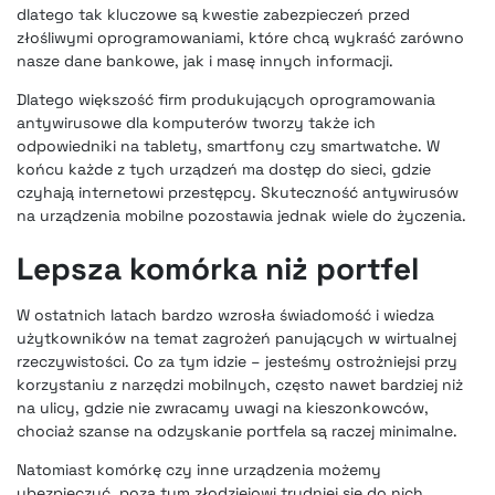
dlatego tak kluczowe są kwestie zabezpieczeń przed
złośliwymi oprogramowaniami, które chcą wykraść zarówno
nasze dane bankowe, jak i masę innych informacji.
Dlatego większość firm produkujących oprogramowania
antywirusowe dla komputerów tworzy także ich
odpowiedniki na tablety, smartfony czy smartwatche. W
końcu każde z tych urządzeń ma dostęp do sieci, gdzie
czyhają internetowi przestępcy. Skuteczność antywirusów
na urządzenia mobilne pozostawia jednak wiele do życzenia.
Lepsza komórka niż portfel
W ostatnich latach bardzo wzrosła świadomość i wiedza
użytkowników na temat
zagrożeń panujących w wirtualnej
rzeczywistości
. Co za tym idzie – jesteśmy ostrożniejsi przy
korzystaniu z narzędzi mobilnych, często nawet bardziej niż
na ulicy, gdzie nie zwracamy uwagi na kieszonkowców,
chociaż szanse na odzyskanie portfela są raczej minimalne.
Natomiast komórkę czy inne urządzenia możemy
ubezpieczyć, poza tym złodziejowi trudniej się do nich