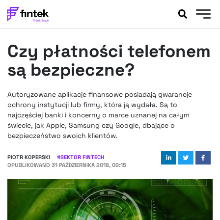
AKTUALNOŚCI
Czy płatności telefonem
BANKOWOŚĆ
EVENTY
są bezpieczne?
FELIETONY
WYWIADY
Autoryzowane aplikacje finansowe posiadają gwarancje
ochrony instytucji lub firmy, która ją wydała. Są to
LEGAL
najczęściej banki i koncerny o marce uznanej na całym
PODCASTY
świecie, jak Apple, Samsung czy Google, dbające o
EXTRA
FINTEK
bezpieczeństwo swoich klientów.
OKIEM EKSPERTA
PIOTR KOPERSKI
#
SEKTOR FINTECH
OPUBLIKOWANO
31 PAŹDZIERNIKA 2018, 09:15