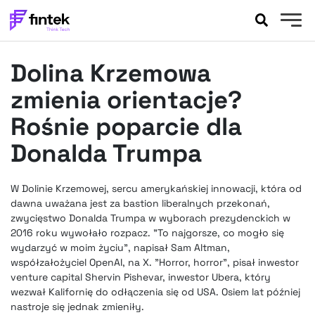
AKTUALNOŚCI
Dolina Krzemowa
BANKOWOŚĆ
EVENTY
zmienia orientacje?
FELIETONY
Rośnie poparcie dla
WYWIADY
Donalda Trumpa
LEGAL
PODCASTY
W Dolinie Krzemowej, sercu amerykańskiej innowacji, która od
EXTRA
FINTEK
dawna uważana jest za bastion liberalnych przekonań,
OKIEM EKSPERTA
zwycięstwo Donalda Trumpa w wyborach prezydenckich w
2016 roku wywołało rozpacz. "To najgorsze, co mogło się
wydarzyć w moim życiu”, napisał Sam Altman,
współzałożyciel OpenAI, na X. "Horror, horror", pisał inwestor
venture capital Shervin Pishevar, inwestor Ubera, który
wezwał Kalifornię do odłączenia się od USA. Osiem lat później
nastroje się jednak zmieniły.