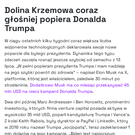
Dolina Krzemowa coraz
głośniej popiera Donalda
Trumpa
W ciągu ostatnich kilku tygodni coraz większa liczba
wizjonerów technologicznych deklarowała swoje nowe
poparcie dla byłego prezydenta. Dynamika tego typu
zdarzeń zaczęła rosnąć jeszcze szybciej od zamachu z 13
lipca. „W pełni popieram prezydenta Trumpa i mam nadzieję
na jego szybki powrót do zdrowia” – napisał Elon Musk na X,
platformie, której jest właścicielem, zaledwie 30 minut po
strzelaninie.
Dodatkowo Musk ma co miesiąc przekazywać 45
mln USD na rzecz kampanii Donalda Trumpa
.
Dwa dni później Marc Andreessen i Ben Horowitz, prominentni
inwestorzy, których firma venture capital posiada aktywa w
wysokości 35 mld USD, poparli kandydaturę Trumpa i Vance’a.
Z kolei Keith Rabois, były dyrektor w PayPal i LinkedIn, który
w 2016 roku nazwał Trumpa „socjopatą”, teraz zadeklarował 1
mln dolarów na jego kampanię. „Biden jest najgorszym