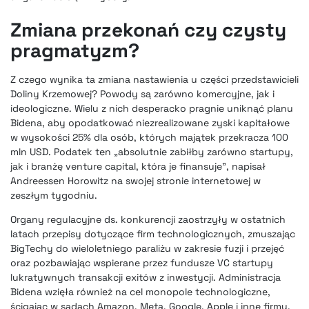
Zmiana przekonań czy czysty
pragmatyzm?
Z czego wynika ta zmiana nastawienia u części przedstawicieli
Doliny Krzemowej? Powody są zarówno komercyjne, jak i
ideologiczne. Wielu z nich desperacko pragnie uniknąć planu
Bidena, aby opodatkować niezrealizowane zyski kapitałowe
w wysokości 25% dla osób, których majątek przekracza 100
mln USD. Podatek ten „absolutnie zabiłby zarówno startupy,
jak i branżę venture capital, która je finansuje”, napisał
Andreessen Horowitz na swojej stronie internetowej w
zeszłym tygodniu.
Organy regulacyjne ds. konkurencji zaostrzyły w ostatnich
latach przepisy dotyczące firm technologicznych, zmuszając
BigTechy do wieloletniego paraliżu w zakresie fuzji i przejęć
oraz pozbawiając wspierane przez fundusze VC startupy
lukratywnych transakcji exitów z inwestycji. Administracja
Bidena wzięła również na cel monopole technologiczne,
ścigając w sądach Amazon, Meta, Google, Apple i inne firmy.