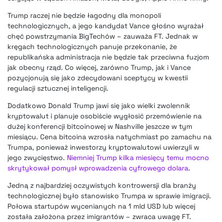
Trump raczej nie będzie łagodny dla monopoli
technologicznych, a jego kandydat Vance głośno wyrażał
chęć powstrzymania BigTechów – zauważa FT. Jednak w
kręgach technologicznych panuje przekonanie, że
republikańska administracja nie będzie tak przeciwna fuzjom
jak obecny rząd. Co więcej, zarówno Trump, jak i Vance
pozycjonują się jako zdecydowani sceptycy w kwestii
regulacji sztucznej inteligencji.
Dodatkowo Donald Trump jawi się jako wielki zwolennik
kryptowalut i planuje osobiście wygłosić przemówienie na
dużej konferencji bitcoinowej w Nashville jeszcze w tym
miesiącu. Cena bitcoina wzrosła natychmiast po zamachu na
Trumpa, ponieważ inwestorzy kryptowalutowi uwierzyli w
jego zwycięstwo.
Niemniej Trump kilka miesięcy temu mocno
skrytykował pomysł wprowadzenia cyfrowego dolara
.
Jedną z najbardziej oczywistych kontrowersji dla branży
technologicznej było stanowisko Trumpa w sprawie imigracji.
Połowa startupów wycenianych na 1 mld USD lub więcej
została założona przez imigrantów – zwraca uwagę FT.