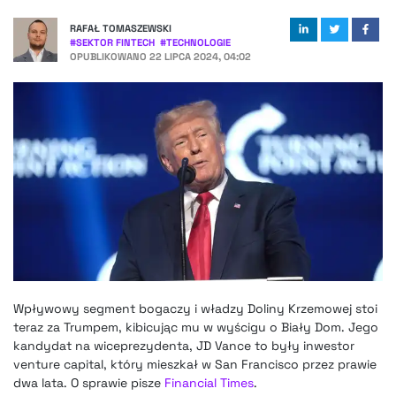
RAFAŁ TOMASZEWSKI
#
SEKTOR FINTECH
#
TECHNOLOGIE
OPUBLIKOWANO
22 LIPCA 2024, 04:02
Wpływowy segment bogaczy i władzy Doliny Krzemowej stoi
teraz za Trumpem, kibicując mu w wyścigu o Biały Dom. Jego
kandydat na wiceprezydenta, JD Vance to były inwestor
venture capital, który mieszkał w San Francisco przez prawie
dwa lata. O sprawie pisze
Financial Times
.