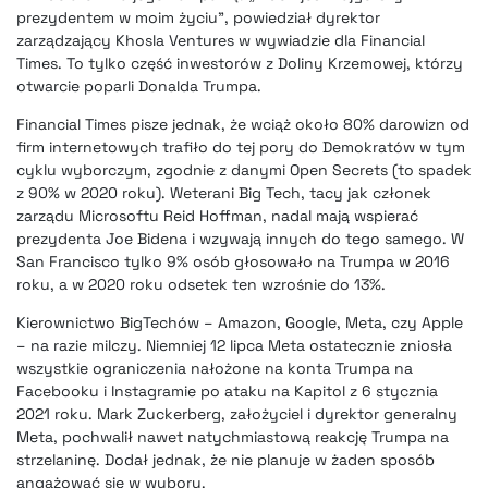
prezydentem w moim życiu”, powiedział dyrektor
zarządzający Khosla Ventures w wywiadzie dla Financial
Times. To tylko część inwestorów z Doliny Krzemowej, którzy
otwarcie poparli Donalda Trumpa.
Financial Times pisze jednak, że wciąż około 80% darowizn od
firm internetowych trafiło do tej pory do Demokratów w tym
cyklu wyborczym, zgodnie z danymi Open Secrets (to spadek
z 90% w 2020 roku). Weterani Big Tech, tacy jak członek
zarządu Microsoftu Reid Hoffman, nadal mają wspierać
prezydenta Joe Bidena i wzywają innych do tego samego. W
San Francisco tylko 9% osób głosowało na Trumpa w 2016
roku, a w 2020 roku odsetek ten wzrośnie do 13%.
Kierownictwo BigTechów – Amazon, Google, Meta, czy Apple
– na razie milczy. Niemniej 12 lipca Meta ostatecznie zniosła
wszystkie ograniczenia nałożone na konta Trumpa na
Facebooku i Instagramie po ataku na Kapitol z 6 stycznia
2021 roku. Mark Zuckerberg, założyciel i dyrektor generalny
Meta, pochwalił nawet natychmiastową reakcję Trumpa na
strzelaninę. Dodał jednak, że nie planuje w żaden sposób
angażować się w wybory.