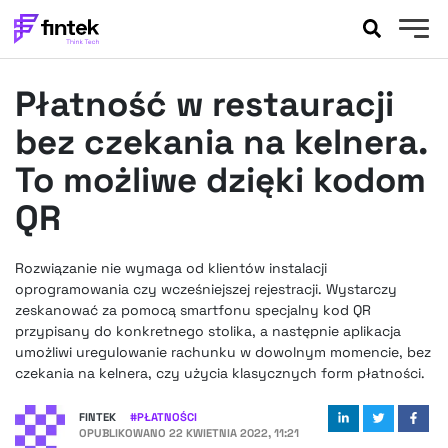
AKTUALNOŚCI
Płatność w restauracji
BANKOWOŚĆ
EVENTY
bez czekania na kelnera.
FELIETONY
To możliwe dzięki kodom
WYWIADY
QR
LEGAL
PODCASTY
Rozwiązanie nie wymaga od klientów instalacji
EXTRA
FINTEK
oprogramowania czy wcześniejszej rejestracji. Wystarczy
OKIEM EKSPERTA
zeskanować za pomocą smartfonu specjalny kod QR
przypisany do konkretnego stolika, a następnie aplikacja
umożliwi uregulowanie rachunku w dowolnym momencie, bez
czekania na kelnera, czy użycia klasycznych form płatności.
FINTEK
#
PŁATNOŚCI
OPUBLIKOWANO
22 KWIETNIA 2022, 11:21