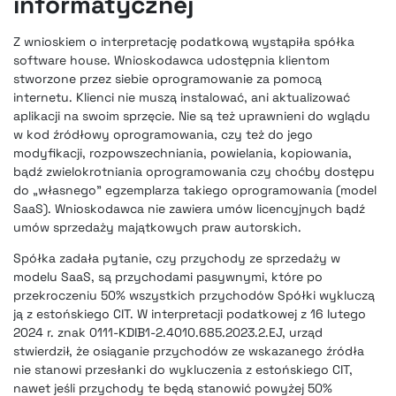
informatycznej
Z wnioskiem o interpretację podatkową wystąpiła spółka
software house. Wnioskodawca udostępnia klientom
stworzone przez siebie oprogramowanie za pomocą
internetu. Klienci nie muszą instalować, ani aktualizować
aplikacji na swoim sprzęcie. Nie są też uprawnieni do wglądu
w kod źródłowy oprogramowania, czy też do jego
modyfikacji, rozpowszechniania, powielania, kopiowania,
bądź zwielokrotniania oprogramowania czy choćby dostępu
do „własnego” egzemplarza takiego oprogramowania (model
SaaS). Wnioskodawca nie zawiera umów licencyjnych bądź
umów sprzedaży majątkowych praw autorskich.
Spółka zadała pytanie, czy przychody ze sprzedaży w
modelu SaaS, są przychodami pasywnymi, które po
przekroczeniu 50% wszystkich przychodów Spółki wykluczą
ją z estońskiego CIT. W interpretacji podatkowej z 16 lutego
2024 r. znak 0111-KDIB1-2.4010.685.2023.2.EJ, urząd
stwierdził, że osiąganie przychodów ze wskazanego źródła
nie stanowi przesłanki do wykluczenia z estońskiego CIT,
nawet jeśli przychody te będą stanowić powyżej 50%