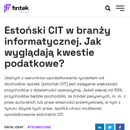
AKTUALNOŚCI
Estoński CIT w branży
BANKOWOŚĆ
EVENTY
informatycznej. Jak
FELIETONY
wyglądają kwestie
WYWIADY
podatkowe?
LEGAL
PODCASTY
Jednym z warunków opodatkowania ryczałtem od
EXTRA
FINTEK
dochodów spółek (estoński CIT) jest osiąganie większości
OKIEM EKSPERTA
przychodów z działalności operacyjnej. Jeżeli więcej niż 50%
przychodów będzie pochodziło ze źródeł pasywnych, m. in. z
praw autorskich lub praw własności przemysłowej, w tym z
tytułu zbycia tych praw, spółka utraci możliwość
opodatkowania estońskim CIT.
RAFAŁ KNAP
#
TECHNOLOGIE