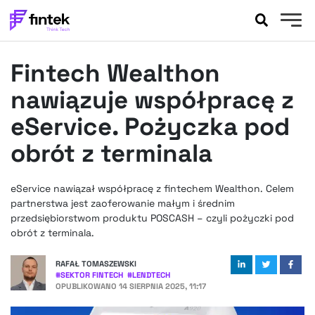
AKTUALNOŚCI
Fintech Wealthon
BANKOWOŚĆ
EVENTY
nawiązuje współpracę z
FELIETONY
eService. Pożyczka pod
WYWIADY
obrót z terminala
LEGAL
PODCASTY
eService nawiązał współpracę z fintechem Wealthon. Celem
EXTRA
FINTEK
partnerstwa jest zaoferowanie małym i średnim
OKIEM EKSPERTA
przedsiębiorstwom produktu POSCASH – czyli pożyczki pod
obrót z terminala.
RAFAŁ TOMASZEWSKI
#
SEKTOR FINTECH
#
LENDTECH
OPUBLIKOWANO
14 SIERPNIA 2025, 11:17