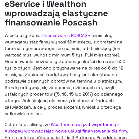
eService i Wealthon
wprowadzają elastyczne
finansowanie Poscash
W celu uzyskania
finansowania POSCASH
minimalny
wymagany staż firmy wynosi 12 miesięcy, z obrotami na
terminalu generowanymi co najmniej od 6 miesięcy (ich
wartość musi wynosić minimum 5 tys. PLN miesięcznie).
Finansowanie można uzyskać w wysokości do nawet 500
tys. złotych. Jest ono przyznawane na okres od 6 do 12
miesięcy. Zdolność kredytowa firmy jest określana na
podstawie dziennych obrotów na terminalu płatniczym.
Spłaty odbywają się za pomocą dziennych rat, czyli
ustalonych procentów ((5, 10, 15 lub 20%) od dziennego
utargu. Wnioskujący nie muszą dostarczać żadnych
zaświadczeń, a cały proces złożenia wniosku przebiega
całkowicie online.
Ostatnio pisaliśmy, że
Wealthon nawiązał współpracę z
Autopay wprowadzając nowe usługi finansowania dla firm
.
Efektem tej współpracy jest Limit Autopay. Przedsiębiorcy