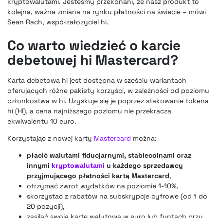
kryptowalutami. Jesteśmy przekonani, że nasz produkt to
kolejna, ważna zmiana na rynku płatności na świecie – mówi
Sean Rach, współzałożyciel hi.
Co warto wiedzieć o karcie
debetowej hi Mastercard?
Karta debetowa hi jest dostępna w sześciu wariantach
oferujących różne pakiety korzyści, w zależności od poziomu
członkostwa w hi. Uzyskuje się je poprzez stakowanie tokena
hi (HI), a cena najniższego poziomu nie przekracza
ekwiwalentu 10 euro.
Korzystając z nowej karty
Mastercard
można:
płacić walutami fiducjarnymi, stablecoinami oraz
innymi
kryptowalutami
u każdego sprzedawcy
przyjmującego płatności kartą Mastercard
,
otrzymać zwrot wydatków na poziomie 1-10%,
skorzystać z rabatów na subskrypcje cyfrowe (od 1 do
20 pozycji),
zasilać swoją kartę walutową w euro lub funtach przy