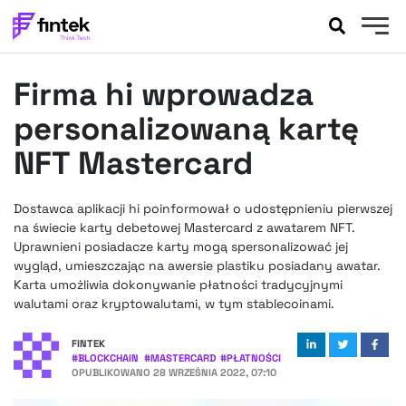
AKTUALNOŚCI
Firma hi wprowadza
BANKOWOŚĆ
EVENTY
personalizowaną kartę
FELIETONY
NFT Mastercard
WYWIADY
LEGAL
Dostawca aplikacji hi poinformował o udostępnieniu pierwszej
PODCASTY
na świecie karty debetowej Mastercard z awatarem NFT.
EXTRA
Uprawnieni posiadacze karty mogą spersonalizować jej
FINTEK
wygląd, umieszczając na awersie plastiku posiadany awatar.
OKIEM EKSPERTA
Karta umożliwia dokonywanie płatności tradycyjnymi
walutami oraz kryptowalutami, w tym stablecoinami.
FINTEK
#
BLOCKCHAIN
#
MASTERCARD
#
PŁATNOŚCI
OPUBLIKOWANO
28 WRZEŚNIA 2022, 07:10