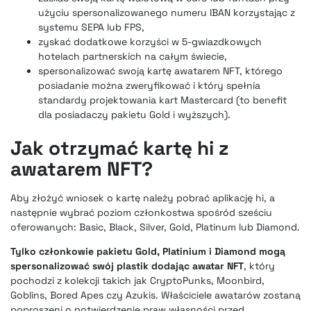
użyciu spersonalizowanego numeru IBAN korzystając z
systemu SEPA lub FPS,
zyskać dodatkowe korzyści w 5-gwiazdkowych
hotelach partnerskich na całym świecie,
spersonalizować swoją kartę awatarem NFT, którego
posiadanie można zweryfikować i który spełnia
standardy projektowania kart Mastercard (to benefit
dla posiadaczy pakietu Gold i wyższych).
Jak otrzymać kartę hi z
awatarem NFT?
Aby złożyć wniosek o kartę należy pobrać aplikację hi, a
następnie wybrać poziom członkostwa spośród sześciu
oferowanych: Basic, Black, Silver, Gold, Platinum lub Diamond.
Tylko członkowie pakietu Gold, Platinium i Diamond mogą
spersonalizować swój plastik dodając awatar NFT
, który
pochodzi z kolekcji takich jak CryptoPunks, Moonbird,
Goblins, Bored Apes czy Azukis. Właściciele awatarów zostaną
poproszeni o potwierdzenie praw własności przed