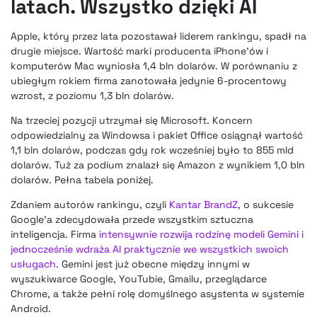
latach. Wszystko dzięki AI
Apple, który przez lata pozostawał liderem rankingu, spadł na
drugie miejsce. Wartość marki producenta iPhone’ów i
komputerów Mac wyniosła 1,4 bln dolarów. W porównaniu z
ubiegłym rokiem firma zanotowała jedynie 6-procentowy
wzrost, z poziomu 1,3 bln dolarów.
Na trzeciej pozycji utrzymał się Microsoft. Koncern
odpowiedzialny za Windowsa i pakiet Office osiągnął wartość
1,1 bln dolarów, podczas gdy rok wcześniej było to 855 mld
dolarów. Tuż za podium znalazł się Amazon z wynikiem 1,0 bln
dolarów. Pełna tabela poniżej.
Zdaniem autorów rankingu, czyli
Kantar BrandZ
, o sukcesie
Google’a zdecydowała przede wszystkim sztuczna
inteligencja. Firma
intensywnie rozwija rodzinę modeli Gemini i
jednocześnie wdraża AI praktycznie we wszystkich swoich
usługach
. Gemini jest już obecne między innymi w
wyszukiwarce Google, YouTubie, Gmailu, przeglądarce
Chrome, a także pełni rolę domyślnego asystenta w systemie
Android.