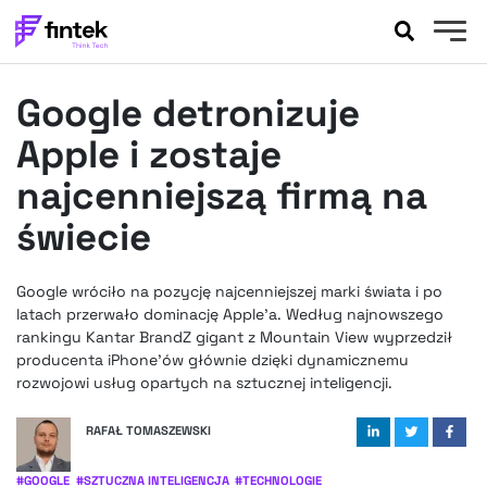
AKTUALNOŚCI
Google detronizuje
BANKOWOŚĆ
EVENTY
Apple i zostaje
FELIETONY
najcenniejszą firmą na
WYWIADY
świecie
LEGAL
PODCASTY
Google wróciło na pozycję najcenniejszej marki świata i po
EXTRA
FINTEK
latach przerwało dominację Apple’a. Według najnowszego
OKIEM EKSPERTA
rankingu Kantar BrandZ gigant z Mountain View wyprzedził
producenta iPhone’ów głównie dzięki dynamicznemu
rozwojowi usług opartych na sztucznej inteligencji.
RAFAŁ TOMASZEWSKI
#
GOOGLE
#
SZTUCZNA INTELIGENCJA
#
TECHNOLOGIE