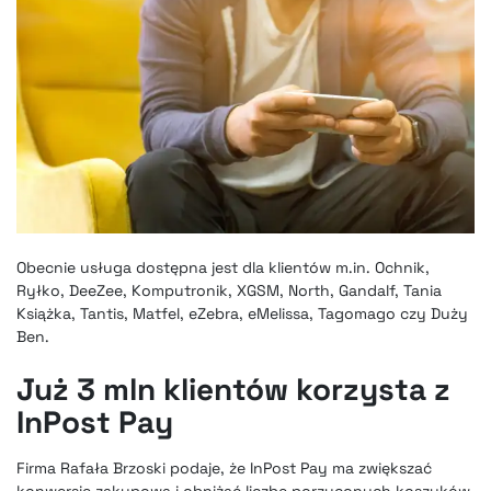
Obecnie usługa dostępna jest dla klientów m.in. Ochnik,
Ryłko, DeeZee, Komputronik, XGSM, North, Gandalf, Tania
Książka, Tantis, Matfel, eZebra, eMelissa, Tagomago czy Duży
Ben.
Już 3 mln klientów korzysta z
InPost Pay
Firma Rafała Brzoski podaje, że InPost Pay ma zwiększać
konwersję zakupową i obniżać liczbę porzuconych koszyków