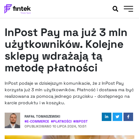
AKTUALNOŚCI
InPost Pay ma już 3 mln
BANKOWOŚĆ
EVENTY
użytkowników. Kolejne
FELIETONY
sklepy wdrażają tą
WYWIADY
metodę płatności
LEGAL
PODCASTY
InPost podaje w dzisiejszym komunikacie, że z InPost Pay
EXTRA
FINTEK
korzysta już 3 mln użytkowników. Płatność i dostawa ma być
OKIEM EKSPERTA
realizowana za pomocą jednego przycisku - dostępnego na
karcie produktu i w koszyku.
RAFAŁ TOMASZEWSKI
#
E-COMMERCE
#
PŁATNOŚCI
#
INPOST
OPUBLIKOWANO
10 LIPCA 2024, 10:51