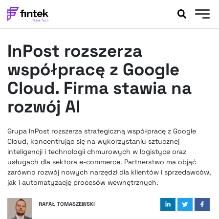
AKTUALNOŚCI
InPost rozszerza
BANKOWOŚĆ
EVENTY
współpracę z Google
FELIETONY
Cloud. Firma stawia na
WYWIADY
rozwój AI
LEGAL
PODCASTY
Grupa InPost rozszerza strategiczną współpracę z Google
EXTRA
FINTEK
Cloud, koncentrując się na wykorzystaniu sztucznej
OKIEM EKSPERTA
inteligencji i technologii chmurowych w logistyce oraz
usługach dla sektora e-commerce. Partnerstwo ma objąć
zarówno rozwój nowych narzędzi dla klientów i sprzedawców,
jak i automatyzację procesów wewnętrznych.
RAFAŁ TOMASZEWSKI