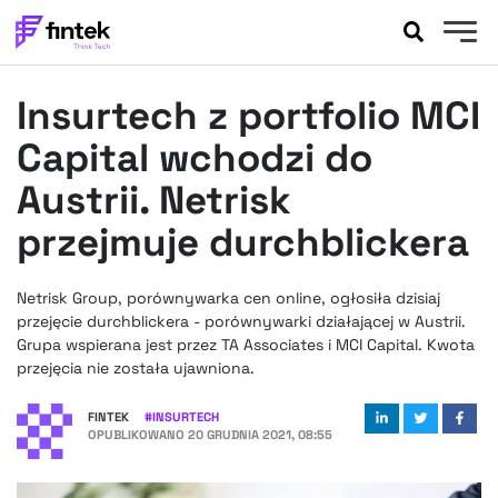
AKTUALNOŚCI
Insurtech z portfolio MCI
BANKOWOŚĆ
EVENTY
Capital wchodzi do
FELIETONY
Austrii. Netrisk
WYWIADY
przejmuje durchblickera
LEGAL
PODCASTY
Netrisk Group, porównywarka cen online, ogłosiła dzisiaj
EXTRA
FINTEK
przejęcie durchblickera - porównywarki działającej w Austrii.
OKIEM EKSPERTA
Grupa wspierana jest przez TA Associates i MCI Capital. Kwota
przejęcia nie została ujawniona.
FINTEK
#
INSURTECH
OPUBLIKOWANO
20 GRUDNIA 2021, 08:55