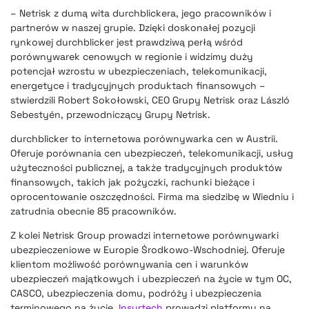
– Netrisk z dumą wita durchblickera, jego pracowników i
partnerów w naszej grupie. Dzięki doskonałej pozycji
rynkowej durchblicker jest prawdziwą perłą wśród
porównywarek cenowych w regionie i widzimy duży
potencjał wzrostu w ubezpieczeniach, telekomunikacji,
energetyce i tradycyjnych produktach finansowych –
stwierdzili Robert Sokołowski, CEO Grupy Netrisk oraz László
Sebestyén, przewodniczący Grupy Netrisk.
durchblicker to internetowa porównywarka cen w Austrii.
Oferuje porównania cen ubezpieczeń, telekomunikacji, usług
użyteczności publicznej, a także tradycyjnych produktów
finansowych, takich jak pożyczki, rachunki bieżące i
oprocentowanie oszczędności. Firma ma siedzibę w Wiedniu i
zatrudnia obecnie 85 pracowników.
Z kolei Netrisk Group prowadzi internetowe porównywarki
ubezpieczeniowe w Europie Środkowo-Wschodniej. Oferuje
klientom możliwość porównywania cen i warunków
ubezpieczeń majątkowych i ubezpieczeń na życie w tym OC,
CASCO, ubezpieczenia domu, podróży i ubezpieczenia
terminowego na życie.
Insurtech
prowadzi platformy na