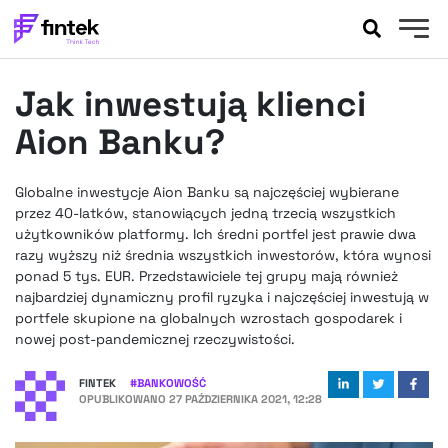
AKTUALNOŚCI
Jak inwestują klienci
BANKOWOŚĆ
EVENTY
Aion Banku?
FELIETONY
WYWIADY
Globalne inwestycje Aion Banku są najczęściej wybierane
przez 40-latków, stanowiących jedną trzecią wszystkich
LEGAL
użytkowników platformy. Ich średni portfel jest prawie dwa
PODCASTY
razy wyższy niż średnia wszystkich inwestorów, która wynosi
EXTRA
FINTEK
ponad 5 tys. EUR. Przedstawiciele tej grupy mają również
najbardziej dynamiczny profil ryzyka i najczęściej inwestują w
OKIEM EKSPERTA
portfele skupione na globalnych wzrostach gospodarek i
nowej post-pandemicznej rzeczywistości.
FINTEK
#
BANKOWOŚĆ
OPUBLIKOWANO
27 PAŹDZIERNIKA 2021, 12:28