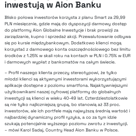
inwestują w Aion Banku
Blisko połowa inwestorów korzysta z planu Smart za 29,99
PLN miesięcznie, gdzie mają do dyspozycji darmowy dostęp
do platformy Aion Globalne Inwestycje i brak prowizji za
zarządzanie, kupno i sprzedaż akcji. Przewalutowanie odbywa
się po kursie międzybankowym. Dodatkowo klienci mogą
korzystać z darmowego konta oszczędnościowego bez limitu
środków z 1.25% w skali roku na kontach w PLN i 0.75% w EUR
i darmowych wypłat z bankomatów na całym świecie.
– Profil naszego klienta przeczy stereotypowi, że tylko
młodzi klienci są aktywnymi inwestorami wykorzystującymi
aplikacje dostępne z poziomu smartfona. Najaktywniejszymi
użytkownikami naszej cyfrowej platformy do globalnych
inwestycji są klienci w wieku 40-49 lat. Czterdziestolatkowie
są nie tylko najliczniejszą grupą, bo stanowią aż 33 proc.
inwestorów, ale ich portfele mają najwyższą średnią wartość i
najbardziej dynamiczny profil ryzyka, a co za tym idzie
szukają potencjalnie wyższego poziomu zwrotu z inwestycji.
– mówi Karol Sadaj, Country Head Aion Banku w Polsce.