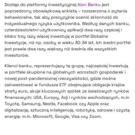
Dostęp do platformy inwestycyjnej
Aion Banku
jest
poprzedzony obowiązkową ankietą – rozszerzoną o pytania
behawioralne, tak aby precyzyjnie ocenić skłonność do
indywidualnego ryzyka użytkownika. Według danych banku,
czterdziestoletni użytkownicy aplikacji dwa razy częściej i
blisko trzy razy więcej inwestują w portfel Globalne
Inwestycje, niż np. osoby w wieku 30-34 lat. Ich średni portfel
jest prawie dwa razy większy niż średnia dla wszystkich
inwestorów.
Klienci banku, reprezentujący tę grupę, najczęściej inwestują
w portfele skupione na globalnych wzrostach gospodarek i
nowej post-pandemicznej rzeczywistości, gdzie można
zainwestować w fundusze ETF obejmujące obligacje krajów
strefy euro, akcje kluczowych spółek ze światowych rynków
finansowych: USA, Europy, Azji i rynków wschodzących, m.in
Toyotę, Samsung, Nestle, Facebook czy Apple oraz
digitalizację, sztuczną inteligencję, robotykę, zdrowie i czystą
energię: m.in. Microsoft, Google, Visa czy Zoom.