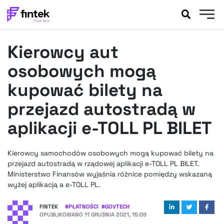
AKTUALNOŚCI
Kierowcy aut
BANKOWOŚĆ
EVENTY
osobowych mogą
FELIETONY
kupować bilety na
WYWIADY
przejazd autostradą w
LEGAL
aplikacji e-TOLL PL BILET
PODCASTY
EXTRA
FINTEK
OKIEM EKSPERTA
Kierowcy samochodów osobowych mogą kupować bilety na
przejazd autostradą w rządowej aplikacji e-TOLL PL BILET.
Ministerstwo Finansów wyjaśnia różnice pomiędzy wskazaną
wyżej aplikacją a e-TOLL PL.
FINTEK
#
PŁATNOŚCI
#
GOVTECH
OPUBLIKOWANO
11 GRUDNIA 2021, 15:09