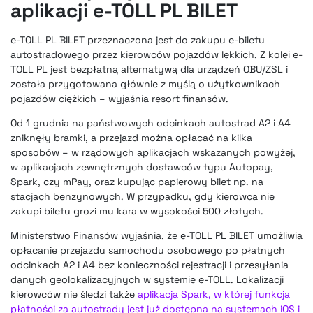
aplikacji e-TOLL PL BILET
e-TOLL PL BILET przeznaczona jest do zakupu e-biletu
autostradowego przez kierowców pojazdów lekkich. Z kolei e-
TOLL PL jest bezpłatną alternatywą dla urządzeń OBU/ZSL i
została przygotowana głównie z myślą o użytkownikach
pojazdów ciężkich – wyjaśnia resort finansów.
Od 1 grudnia na państwowych odcinkach autostrad A2 i A4
zniknęły bramki, a przejazd można opłacać na kilka
sposobów – w rządowych aplikacjach wskazanych powyżej,
w aplikacjach zewnętrznych dostawców typu Autopay,
Spark, czy mPay, oraz kupując papierowy bilet np. na
stacjach benzynowych. W przypadku, gdy kierowca nie
zakupi biletu grozi mu kara w wysokości 500 złotych.
Ministerstwo Finansów wyjaśnia, że e-TOLL PL BILET umożliwia
opłacanie przejazdu samochodu osobowego po płatnych
odcinkach A2 i A4 bez konieczności rejestracji i przesyłania
danych geolokalizacyjnych w systemie e-TOLL. Lokalizacji
kierowców nie śledzi także
aplikacja Spark, w której funkcja
płatności za autostrady jest już dostępna na systemach iOS i