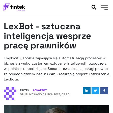
AKTUALNOŚCI
LexBot - sztuczna
BANKOWOŚĆ
EVENTY
inteligencja wesprze
FELIETONY
pracę prawników
WYWIADY
LEGAL
Emplocity, spółka zajmująca się automatyzacją procesów w
PODCASTY
biznesie z wykorzystaniem sztucznej inteligencji, rozpoczęła
EXTRA
wspólnie z kancelarią Lex Secure - świadczącą usługi prawne
FINTEK
za pośrednictwem infolinii 24h - realizację projektu stworzenia
OKIEM EKSPERTA
LexBota.
FINTEK
#
CHATBOT
OPUBLIKOWANO
5 LIPCA 2021, 09:20