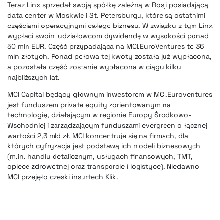
Teraz Linx sprzedał swoją spółkę zależną w Rosji posiadającą
data center w Moskwie i St. Petersburgu, które są ostatnimi
częściami operacyjnymi całego biznesu. W związku z tym Linx
wypłaci swoim udziałowcom dywidendę w wysokości ponad
50 mln EUR. Część przypadająca na MCI.EuroVentures to 36
mln złotych. Ponad połowa tej kwoty została już wypłacona,
a pozostała część zostanie wypłacona w ciągu kilku
najbliższych lat.
MCI Capital będący głównym inwestorem w MCI.Euroventures
jest funduszem private equity zorientowanym na
technologię, działającym w regionie Europy Środkowo-
Wschodniej i zarządzającym funduszami evergreen o łącznej
wartości 2,3 mld zł. MCI koncentruje się na firmach, dla
których cyfryzacja jest podstawą ich modeli biznesowych
(m.in. handlu detalicznym, usługach finansowych, TMT,
opiece zdrowotnej oraz transporcie i logistyce).
Niedawno
MCI przejęło czeski insurtech Klik.