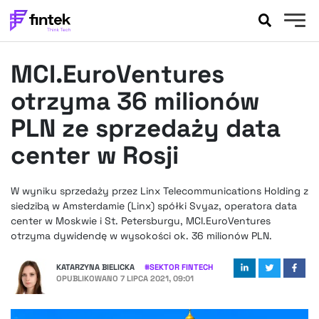
AKTUALNOŚCI
MCI.EuroVentures
BANKOWOŚĆ
EVENTY
otrzyma 36 milionów
FELIETONY
PLN ze sprzedaży data
WYWIADY
center w Rosji
LEGAL
PODCASTY
W wyniku sprzedaży przez Linx Telecommunications Holding z
EXTRA
FINTEK
siedzibą w Amsterdamie (Linx) spółki Svyaz, operatora data
OKIEM EKSPERTA
center w Moskwie i St. Petersburgu, MCI.EuroVentures
otrzyma dywidendę w wysokości ok. 36 milionów PLN.
KATARZYNA BIELICKA
#
SEKTOR FINTECH
OPUBLIKOWANO
7 LIPCA 2021, 09:01