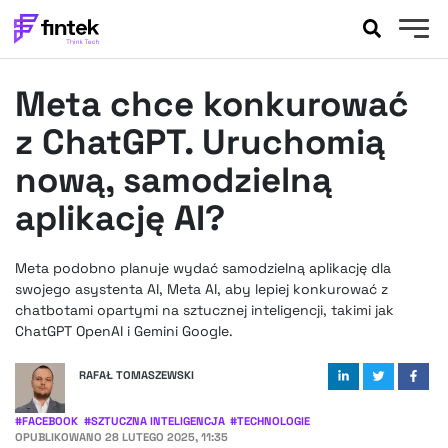
AKTUALNOŚCI
Meta chce konkurować
BANKOWOŚĆ
EVENTY
z ChatGPT. Uruchomią
FELIETONY
nową, samodzielną
WYWIADY
aplikację AI?
LEGAL
PODCASTY
Meta podobno planuje wydać samodzielną aplikację dla
EXTRA
FINTEK
swojego asystenta AI, Meta AI, aby lepiej konkurować z
OKIEM EKSPERTA
chatbotami opartymi na sztucznej inteligencji, takimi jak
ChatGPT OpenAI i Gemini Google.
RAFAŁ TOMASZEWSKI
#
FACEBOOK
#
SZTUCZNA INTELIGENCJA
#
TECHNOLOGIE
OPUBLIKOWANO
28 LUTEGO 2025, 11:35