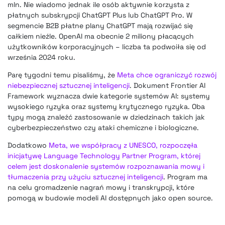
mln. Nie wiadomo jednak ile osób aktywnie korzysta z
płatnych subskrypcji ChatGPT Plus lub ChatGPT Pro. W
segmencie B2B płatne plany ChatGPT mają rozwijać się
całkiem nieźle. OpenAI ma obecnie 2 miliony płacących
użytkowników korporacyjnych – liczba ta podwoiła się od
września 2024 roku.
Parę tygodni temu pisaliśmy, że
Meta chce ograniczyć rozwój
niebezpiecznej sztucznej inteligencji
. Dokument Frontier AI
Framework wyznacza dwie kategorie systemów AI: systemy
wysokiego ryzyka oraz systemy krytycznego ryzyka. Oba
typy mogą znaleźć zastosowanie w dziedzinach takich jak
cyberbezpieczeństwo czy ataki chemiczne i biologiczne.
Dodatkowo
Meta, we współpracy z UNESCO, rozpoczęła
inicjatywę Language Technology Partner Program, której
celem jest doskonalenie systemów rozpoznawania mowy i
tłumaczenia przy użyciu sztucznej inteligencji
. Program ma
na celu gromadzenie nagrań mowy i transkrypcji, które
pomogą w budowie modeli AI dostępnych jako open source.