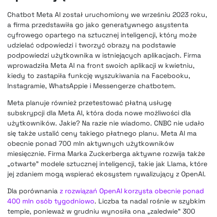
Chatbot Meta AI został uruchomiony we wrześniu 2023 roku,
a firma przedstawiła go jako generatywnego asystenta
cyfrowego opartego na sztucznej inteligencji, który może
udzielać odpowiedzi i tworzyć obrazy na podstawie
podpowiedzi użytkownika w istniejących aplikacjach. Firma
wprowadziła Meta AI na front swoich aplikacji w kwietniu,
kiedy to zastąpiła funkcję wyszukiwania na Facebooku,
Instagramie, WhatsAppie i Messengerze chatbotem.
Meta planuje również przetestować płatną usługę
subskrypcji dla Meta AI, która doda nowe możliwości dla
użytkowników. Jakie? Na razie nie wiadomo. CNBC nie udało
się także ustalić ceny takiego płatnego planu. Meta AI ma
obecnie ponad 700 mln aktywnych użytkowników
miesięcznie. Firma Marka Zuckerberga aktywne rozwija także
„otwarte” modele sztucznej inteligencji, takie jak Llama, które
jej zdaniem mogą wspierać ekosystem rywalizujący z OpenAI.
Dla porównania
z rozwiązań OpenAI korzysta obecnie ponad
400 mln osób tygodniowo
. Liczba ta nadal rośnie w szybkim
tempie, ponieważ w grudniu wynosiła ona „zaledwie” 300