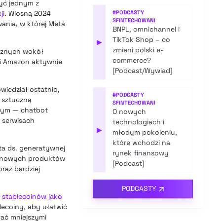
być jednym z
ji
. Wiosną 2024
#
PODCASTY
SFINTECHOWANI
ania, w której Meta
BNPL, omnichannel i
TikTok Shop – co
▶
zmieni polski e-
icznych wokół
commerce?
e i Amazon aktywnie
[Podcast/Wywiad]
wiedział ostatnio,
#
PODCASTY
e sztuczną
SFINTECHOWANI
owym — chatbot
O nowych
 serwisach
technologiach i
▶
młodym pokoleniu,
które wchodzi na
eta ds. generatywnej
rynek finansowy
nie nowych produktów
[Podcast]
raz bardziej
PODCASTY
 stablecoinów jako
ecoiny, aby ułatwić
ać mniejszymi