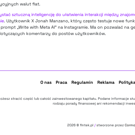
ycyjnych walut fiat.
tać sztuczną inteligencję do ułatwienia interakcji między znajo
ie
. Użytkownik X Jonah Manzano, który często testuje nowe fun
rompt „Write with Meta AI” na Instagramie. Ma on pozwalać na g
ii dotyczących komentarzy do postów użytkowników.
O nas
Praca
Regulamin
Reklama
Polityk
ożesz stracić część lub całość zainwestowanego kapitału. Podane informacje sł
rodzaju porady finansowej ani rekomendacji inwes
2026
© fintek.pl
/
stworzone przez
Corm