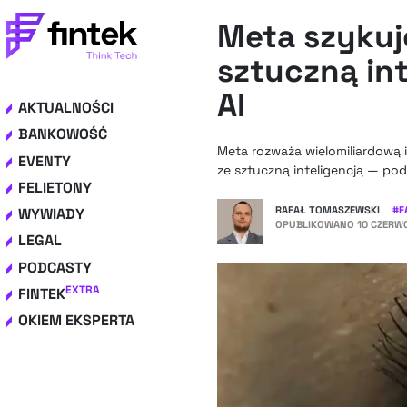
Meta szykuj
sztuczną int
AI
AKTUALNOŚCI
BANKOWOŚĆ
Meta rozważa wielomiliardową 
EVENTY
ze sztuczną inteligencją — pod
FELIETONY
RAFAŁ TOMASZEWSKI
#
F
WYWIADY
OPUBLIKOWANO
10 CZERWC
LEGAL
PODCASTY
EXTRA
FINTEK
OKIEM EKSPERTA