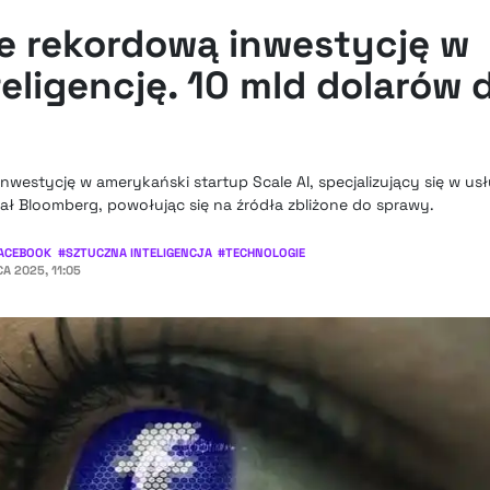
e rekordową inwestycję w
eligencję. 10 mld dolarów d
inwestycję w amerykański startup Scale AI, specjalizujący się w u
ał Bloomberg, powołując się na źródła zbliżone do sprawy.
ACEBOOK
#
SZTUCZNA INTELIGENCJA
#
TECHNOLOGIE
A 2025, 11:05