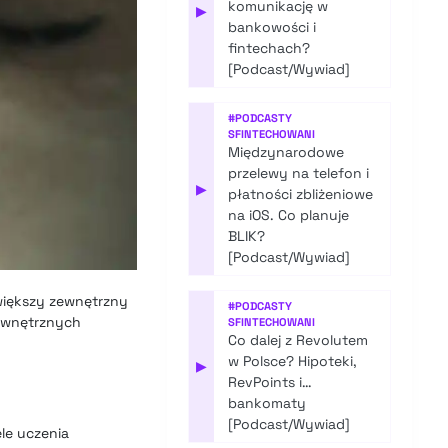
komunikację w
▶
bankowości i
fintechach?
[Podcast/Wywiad]
#
PODCASTY
SFINTECHOWANI
Międzynarodowe
przelewy na telefon i
▶
płatności zbliżeniowe
na iOS. Co planuje
BLIK?
[Podcast/Wywiad]
jwiększy zewnętrzny
#
PODCASTY
ewnętrznych
SFINTECHOWANI
Co dalej z Revolutem
w Polsce? Hipoteki,
▶
RevPoints i…
bankomaty
[Podcast/Wywiad]
le uczenia