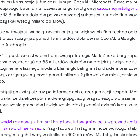
tupu korzystają już między innymi OpenAI i Microsoft. Firma ma 
rwającego boomu na rozwiązania generatywnej
sztucznej inteligenc
ę 13,8 miliarda dolarów po zakończonej sukcesem rundzie finansow
pozyskał wtedy miliard dolarów).
się w trwający wyścig inwestycyjny największych firm technolog
oft przeznaczył już ponad 13 miliardów dolarów na OpenAI, a Googl
up Anthropic.
r. postawiła AI w centrum swojej strategii. Mark Zuckerberg zapo
erza przeznaczyć do 65 miliardów dolarów na projekty związane z
t uczynienie własnego modelu Llama globalnym standardem branż
 wykorzystywany przez ponad miliard użytkowników miesięcznie w
pp.
estycji pojawiły się tuż po informacjach o reorganizacji zespołu M
ogłosiła, że dzieli zespół na dwie grupy, aby przyspieszyć wdraża
proszczenie procesów i zwiększenie efektywności działań Meta w co
.
wadzi rozmowy z firmami kryptowalutowymi w celu wprowadzenia
i w swoich serwisach
. Przykładowo Instagram może wdrożyć stabl
łaty małych kwot, w okolicach 100 dolarów. Miałoby to skutkow