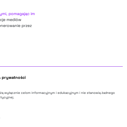
mymi, pomagając im
kcje mediów
enerowanie przez
a prywatności
użą wyłącznie celom informacyjnym i edukacyjnym i nie stanowią żadnego
tycyjnej.
o