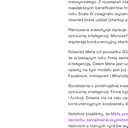
maszynowego. Z rozwiązań star
największych beneficjentów t
roku Scale AI osiągnęło wycen
również brała udział (startup 
Planowana inwestycja wpisuje 
sztucznej inteligencji. Micros
wspierają konkurencyjny start
Również Meta od początku 2024 
że w bieżącym roku firma zami
inteligencją. Celem Meta jes
oparty na tym modelu jest już
Facebook, Instagram i WhatsA
Doniesienia o potencjalnej inw
sztucznej inteligencji. Firma 
i funkcji. Zmiana ma na celu u
konkurencyjnym środowisku AI
Ostatnio pisaliśmy, że
Meta pro
sposobu zarządzania wypłatam
twórcom z różnych rynków wyp