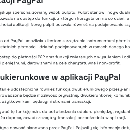
acji PayPal
zyskują spersonalizowany widok pulpitu. Pulpit stanowi indywidua
zwala na dostęp do funkcji, z których korzysta on na co dzień, a
ości aplikacji. Nowy pulpit pozwala również na podejmowanie szy
o od PayPal umożliwia klientom zarządzanie instrumentami płatni
 ostatnich płatności i działań podejmowanych w ramach danego ko
stęp do płatności P2P oraz funkcji związanych z wysyłaniem i od
ieniężnymi, darowiznami na cele charytatywne i non-profit.
kierunkowe w aplikacji PayPal
stanie udostępniona również funkcja dwukierunkowego przesyłani
 wprowadzona będzie możliwość prywatnej, dwukierunkowej komuni
użytkownikami będącymi stronami transakcji.
ć tę funkcję m.in. do potwierdzenia odbioru pieniędzy, wysłani
e doprecyzować szczegóły transakcji bezpośrednio w aplikacji.
jedyna nowość planowana przez PayPal. Pojawiły się informacje do