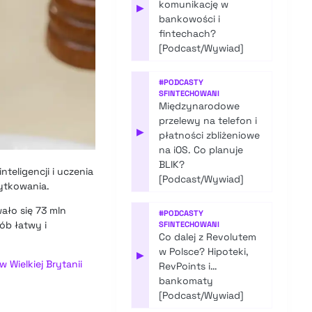
komunikację w
▶
bankowości i
fintechach?
[Podcast/Wywiad]
#
PODCASTY
SFINTECHOWANI
Międzynarodowe
przelewy na telefon i
▶
płatności zbliżeniowe
na iOS. Co planuje
BLIK?
teligencji i uczenia
[Podcast/Wywiad]
ytkowania.
wało się 73 mln
#
PODCASTY
ób łatwy i
SFINTECHOWANI
Co dalej z Revolutem
w Polsce? Hipoteki,
▶
 Wielkiej Brytanii
RevPoints i…
bankomaty
[Podcast/Wywiad]