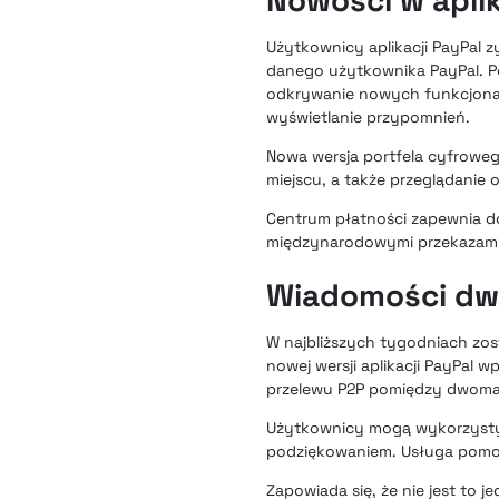
Nowości w aplik
Użytkownicy aplikacji PayPal 
danego użytkownika PayPal. Po
odkrywanie nowych funkcjonaln
wyświetlanie przypomnień.
Nowa wersja portfela cyfroweg
miejscu, a także przeglądanie
Centrum płatności zapewnia do
międzynarodowymi przekazami p
Wiadomości dwu
W najbliższych tygodniach zo
nowej wersji aplikacji PayPal
przelewu P2P pomiędzy dwoma 
Użytkownicy mogą wykorzystywa
podziękowaniem. Usługa pomoż
Zapowiada się, że nie jest to 