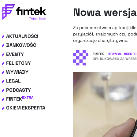
Nowa wersja 
Za pośrednictwem aplikacji kli
przyjaciół, znajomych czy pod
AKTUALNOŚCI
organizacje charytatywne.
BANKOWOŚĆ
EVENTY
FINTEK
#
PAYPAL
#
SEKTO
OPUBLIKOWANO
22 WRZEŚN
FELIETONY
WYWIADY
LEGAL
PODCASTY
EXTRA
FINTEK
OKIEM EKSPERTA