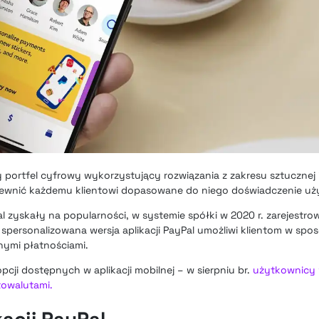
y portfel cyfrowy wykorzystujący rozwiązania z zakresu sztucznej in
ewnić każdemu klientowi dopasowane do niego doświadczenie uż
al zyskały na popularności,
w systemie spółki w 2020 r. zarejestro
 spersonalizowana wersja aplikacji PayPal umożliwi klientom w spos
nymi płatnościami.
pcji dostępnych w aplikacji mobilnej – w sierpniu br.
użytkownicy w
towalutami.