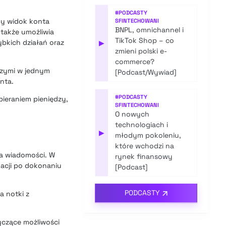
#
PODCASTY
lny widok konta
SFINTECHOWANI
BNPL, omnichannel i
 także umożliwia
TikTok Shop – co
bkich działań oraz
▶
zmieni polski e-
commerce?
czymi w jednym
[Podcast/Wywiad]
nta.
#
PODCASTY
bieraniem pieniędzy,
SFINTECHOWANI
O nowych
technologiach i
▶
młodym pokoleniu,
które wchodzi na
a wiadomości. W
rynek finansowy
kacji po dokonaniu
[Podcast]
PODCASTY
a notki z
tyczące możliwości