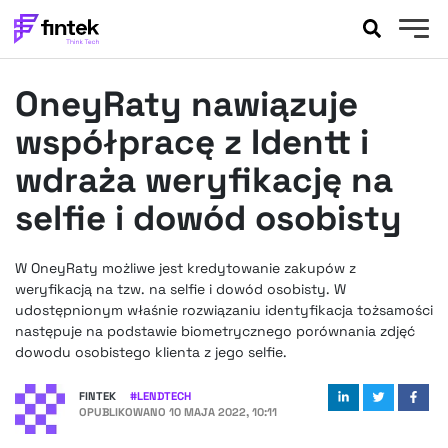
AKTUALNOŚCI
OneyRaty nawiązuje
BANKOWOŚĆ
EVENTY
współpracę z Identt i
FELIETONY
wdraża weryfikację na
WYWIADY
selfie i dowód osobisty
LEGAL
PODCASTY
W OneyRaty możliwe jest kredytowanie zakupów z
EXTRA
FINTEK
weryfikacją na tzw. na selfie i dowód osobisty. W
OKIEM EKSPERTA
udostępnionym właśnie rozwiązaniu identyfikacja tożsamości
następuje na podstawie biometrycznego porównania zdjęć
dowodu osobistego klienta z jego selfie.
FINTEK
#
LENDTECH
OPUBLIKOWANO
10 MAJA 2022, 10:11