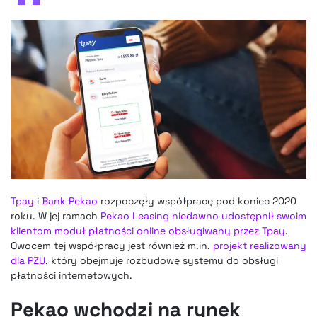
Tpay
i
Bank Pekao
rozpoczęły współpracę pod koniec 2020
roku. W jej ramach
Pekao Leasing niedawno udostępnił swoim
klientom moduł płatności online obsługiwany przez Tpay
.
Owocem tej współpracy jest również m.in.
projekt realizowany
dla PZU
, który obejmuje rozbudowę systemu do obsługi
płatności internetowych.
Pekao wchodzi na rynek