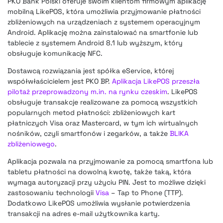
PKO Bank Polski oferuje swoim klientom firmowym aplikację
mobilną LikePOS, która umożliwia przyjmowanie płatności
zbliżeniowych na urządzeniach z systemem operacyjnym
Android. Aplikację można zainstalować na smartfonie lub
tablecie z systemem Android 8.1 lub wyższym, który
obsługuje komunikację NFC.
Dostawcą rozwiązania jest spółka eService, której
współwłaścicielem jest PKO BP.
Aplikacja LikePOS przeszła
pilotaż przeprowadzony m.in. na rynku czeskim
. LikePOS
obsługuje transakcje realizowane za pomocą wszystkich
popularnych metod płatności: zbliżeniowych kart
płatniczych Visa oraz Mastercard, w tym ich wirtualnych
nośników, czyli smartfonów i zegarków, a także
BLIKA
zbliżeniowego
.
Aplikacja pozwala na przyjmowanie za pomocą smartfona lub
tabletu płatności na dowolną kwotę, także taką, która
wymaga autoryzacji przy użyciu PIN. Jest to możliwe dzięki
zastosowaniu technologii
Visa
– Tap to Phone (TTP).
Dodatkowo LikePOS umożliwia wysłanie potwierdzenia
transakcji na adres e-mail użytkownika karty.