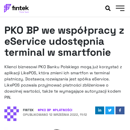
AKTUALNOŚCI
PKO BP we współpracy z
BANKOWOŚĆ
EVENTY
eService udostępnia
FELIETONY
terminal w smartfonie
WYWIADY
LEGAL
Klienci biznesowi PKO Banku Polskiego mogą już korzystać z
PODCASTY
aplikacji LikePOS, która zmieni ich smartfon w terminal
EXTRA
płatniczy. Dostawcą rozwiązania jest spółka eService.
FINTEK
LikePOS pozwala przyjmować płatności zbliżeniowe o
OKIEM EKSPERTA
dowolnej wartości, także te wymagające autoryzacji kodem
PIN.
FINTEK
#
PKO BP
#
PŁATNOŚCI
OPUBLIKOWANO
12 WRZEŚNIA 2022, 11:12