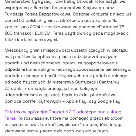
Ministerstwo Cyfryzacji i Centralny Ośrodek Informatyki we
współpracy z Bankiem Gospodarstwa Krajowego oraz
Fundacją Polska Bezgotówkowa. Obecnie korzysta z niego już
ponad 50 polskich gmin, a wkrótce dołączą kolejne. Na
koniec lipca 2024 r. zrealizowano za pomocą ePłatności 78
300 transakcji BLIKIEM. Teraz użytkownicy będą mogli płacić
także kartami bankowymi.
Mieszkańcy gmin i miejscowości uczestniczących w pilotażu
mają możliwość opłacania pięciu rodzajów zobowiązań:
podatku od nieruchomości, opłaty za gospodarowanie
odpadami komunalnymi, łącznego zobowiązania pieniężnego,
podatku leśnego od osób fizycznych oraz podatku rolnego
od osób fizycznych. Ministerstwo Cyfryzacji i Centralny
Ośrodek Informatyki pracują już nad kolejnymi
udogodnieniami w aplikacji, będą to m.in. płatności za
pomocą portfeli cyfrowych – Apple Pay, czy Google Pay.
Ostatnio w aplikacji mObywatel 2.0 udostępniono usługę
Firma
. To rozwiązanie, które ma pomagać przedsiębiorcom
oszczędzać czas i unikać „wycieczek” do urzędów.Usługa
kierowana jest wyłącznie do osób indywidualnych,