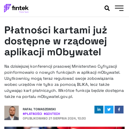
AKTUALNOŚCI
Płatności kartami już
BANKOWOŚĆ
EVENTY
dostępne w rządowej
FELIETONY
aplikacji mObywatel
WYWIADY
LEGAL
Na dzisiejszej konferencji prasowej Ministerstwo Cyfryzacji
PODCASTY
poinformowało o nowych funkcjach w aplikacji mObywatel.
EXTRA
Użytkownicy mogą teraz regulować swoje zobowiązania
FINTEK
wobec urzędów nie tylko za pomocą BLIKA, lecz także
OKIEM EKSPERTA
używając kart płatniczych. Wkrótce funkcja będzie dostępna
także na portalu mObywatel.gov.pl.
RAFAŁ TOMASZEWSKI
#
PŁATNOŚCI
#
GOVTECH
OPUBLIKOWANO
21 SIERPNIA 2024, 10:30