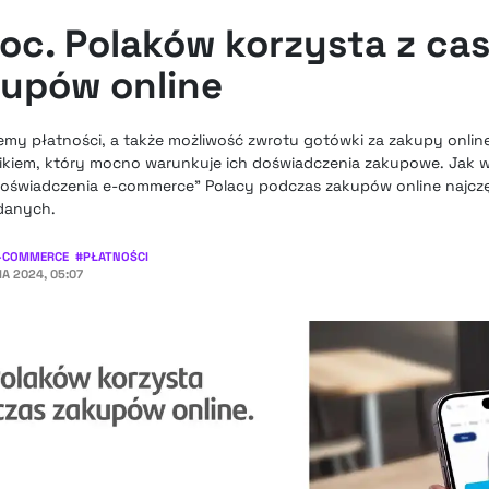
roc. Polaków korzysta z c
upów online
y płatności, a także możliwość zwrotu gotówki za zakupy online 
iem, który mocno warunkuje ich doświadczenia zakupowe. Jak w
świadczenia e-commerce” Polacy podczas zakupów online najczęś
adanych.
-COMMERCE
#
PŁATNOŚCI
A 2024, 05:07