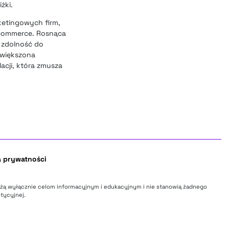
żki.
rketingowych firm,
e-commerce. Rosnąca
h zdolność do
Zwiększona
lacji, która zmusza
a prywatności
użą wyłącznie celom informacyjnym i edukacyjnym i nie stanowią żadnego
tycyjnej.