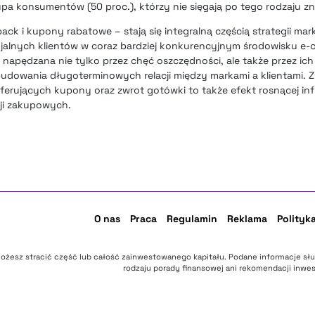
pa konsumentów (50 proc.), którzy nie sięgają po tego rodzaju zni
ack i kupony rabatowe – stają się integralną częścią strategii ma
 lojalnych klientów w coraz bardziej konkurencyjnym środowisku 
 napędzana nie tylko przez chęć oszczędności, ale także przez ic
dowania długoterminowych relacji między markami a klientami. 
 oferujących kupony oraz zwrot gotówki to także efekt rosnącej inf
ji zakupowych.
O nas
Praca
Regulamin
Reklama
Polityk
ożesz stracić część lub całość zainwestowanego kapitału. Podane informacje sł
rodzaju porady finansowej ani rekomendacji inwes