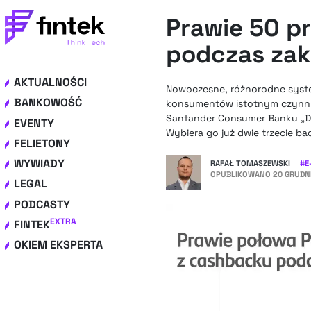
Prawie 50 p
podczas zak
AKTUALNOŚCI
Nowoczesne, różnorodne system
BANKOWOŚĆ
konsumentów istotnym czynnik
Santander Consumer Banku „Do
EVENTY
Wybiera go już dwie trzecie b
FELIETONY
WYWIADY
RAFAŁ TOMASZEWSKI
#
E
OPUBLIKOWANO
20 GRUDNI
LEGAL
PODCASTY
EXTRA
FINTEK
OKIEM EKSPERTA