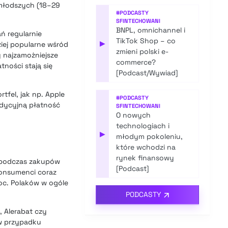
 młodszych (18–29
#
PODCASTY
SFINTECHOWANI
BNPL, omnichannel i
ń regularnie
TikTok Shop – co
▶
iej popularne wśród
zmieni polski e-
y najzamożniejsze
commerce?
tności stają się
[Podcast/Wywiad]
fel, jak np. Apple
#
PODCASTY
radycyjną płatność
SFINTECHOWANI
O nowych
technologiach i
▶
młodym pokoleniu,
które wchodzi na
rynek finansowy
podczas zakupów
[Podcast]
 konsumenci coraz
oc. Polaków w ogóle
PODCASTY
, Alerabat czy
 w przypadku