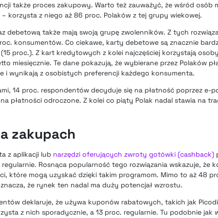
encji także proces zakupowy. Warto też zauważyć, że wśród osób
em – korzysta z niego aż 86 proc. Polaków z tej grupy wiekowej.
z debetową także mają swoją grupę zwolenników. Z tych rozwiąza
proc. konsumentów. Co ciekawe, karty debetowe są znacznie bardz
 (15 proc.). Z kart kredytowych z kolei najczęściej korzystają osob
tto miesięcznie. Te dane pokazują, że wybierane przez Polaków pła
ne i wynikają z osobistych preferencji każdego konsumenta.
i, 14 proc. respondentów decyduje się na płatność poprzez e-port
 na płatności odroczone. Z kolei co piąty Polak nadal stawia na t
na zakupach
 z aplikacji lub
narzędzi oferujących zwroty gotówki (cashback)
to regularnie. Rosnąca popularność tego rozwiązania wskazuje, że
ci, które mogą uzyskać dzięki takim programom. Mimo to aż 48 pr
oznacza, że rynek ten nadal ma duży potencjał wzrostu.
dentów deklaruje, że używa kuponów rabatowych, takich jak Picodi
zysta z nich sporadycznie, a 13 proc. regularnie. Tu podobnie jak