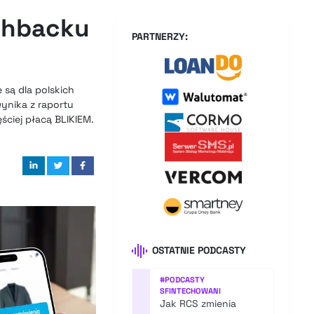
ashbacku
PARTNERZY:
są dla polskich
ynika z raportu
ciej płacą BLIKIEM.
OSTATNIE PODCASTY
#
PODCASTY
SFINTECHOWANI
Jak RCS zmienia