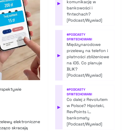
komunikację w
▶
bankowości i
fintechach?
[Podcast/Wywiad]
#
PODCASTY
SFINTECHOWANI
Międzynarodowe
przelewy na telefon i
▶
płatności zbliżeniowe
na iOS. Co planuje
BLIK?
[Podcast/Wywiad]
erspektywie
#
PODCASTY
SFINTECHOWANI
Co dalej z Revolutem
w Polsce? Hipoteki,
▶
RevPoints i…
bankomaty
zelewy elektroniczne
[Podcast/Wywiad]
acząco skracają