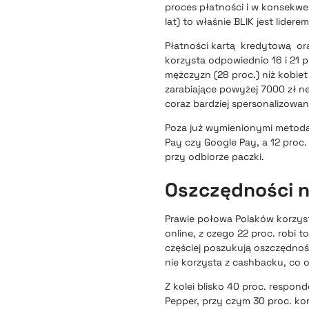
proces płatności i w konsekw
lat) to właśnie BLIK jest lider
Płatności kartą kredytową ora
korzysta odpowiednio 16 i 21 
mężczyzn (28 proc.) niż kobiet
zarabiające powyżej 7000 zł ne
coraz bardziej spersonalizowa
Poza już wymienionymi metodam
Pay czy Google Pay, a 12 proc.
przy odbiorze paczki.
Oszczędności 
Prawie połowa Polaków korzysta
online, z czego 22 proc. robi 
częściej poszukują oszczędnoś
nie korzysta z cashbacku, co 
Z kolei blisko 40 proc. respon
Pepper, przy czym 30 proc. kor