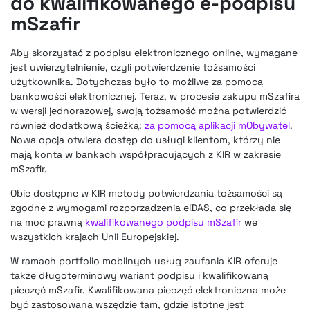
do kwalifikowanego e-podpisu
mSzafir
Aby skorzystać z podpisu elektronicznego online, wymagane
jest uwierzytelnienie, czyli potwierdzenie tożsamości
użytkownika. Dotychczas było to możliwe za pomocą
bankowości elektronicznej. Teraz, w procesie zakupu mSzafira
w wersji jednorazowej, swoją tożsamość można potwierdzić
również dodatkową ścieżką:
za pomocą aplikacji mObywatel
.
Nowa opcja otwiera dostęp do usługi klientom, którzy nie
mają konta w bankach współpracujących z KIR w zakresie
mSzafir.
Obie dostępne w KIR metody potwierdzania tożsamości są
zgodne z wymogami rozporządzenia eIDAS, co przekłada się
na moc prawną
kwalifikowanego podpisu mSzafir
we
wszystkich krajach Unii Europejskiej.
W ramach portfolio mobilnych usług zaufania KIR oferuje
także długoterminowy wariant podpisu i kwalifikowaną
pieczęć mSzafir. Kwalifikowana pieczęć elektroniczna może
być zastosowana wszędzie tam, gdzie istotne jest