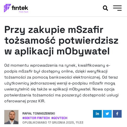
AKTUALNOŚCI
Przy zakupie mSzafir
BANKOWOŚĆ
EVENTY
tożsamość potwierdzisz
FELIETONY
w aplikacji mObywatel
WYWIADY
LEGAL
Od momentu wprowadzenia na rynek, kwalifikowany e-
PODCASTY
podpis mSzafir był dostępny online, dzięki weryfikacji
EXTRA
tożsamości za pomocą bankowości elektronicznej. Od teraz
FINTEK
użytkownicy jednorazowej wersji e-podpisu mSzafir mogą
OKIEM EKSPERTA
uwierzytelnić się także w aplikacji mObywatel. Nowa opcja
potwierdzania tożsamości ma poszerzyć dostępność usługi
oferowanej przez KIR.
RAFAŁ TOMASZEWSKI
#
SEKTOR FINTECH
#
GOVTECH
OPUBLIKOWANO
17 GRUDNIA 2025, 11:33