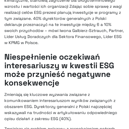
klimatyczne, stanowią zagrożenie dla długoterminowego
wzrostu i wartości ich organizacji Zdając sobie sprawę z wagi
realizacji celów ESG prezesi planują inwestycje w programy z
tym związane. 40% dyrektorów generalnych z Polski
deklaruje przeznaczyć na te inwestycje między 6 a 10%
swoich przychodów – mówi Iwona Galbierz-Sztrauch, Partner,
Lider Usług Doradczych dla Sektora Finansowego, Lider ESG
w KPMG w Polsce.
Niespełnienie oczekiwań
interesariuszy w kwestii ESG
może przynieść negatywne
konsekwencje
Zmieniają się kluczowe wyzwania związane z
komunikowaniem interesariuszom wyników związanych z
obszarem ESG. Dyrektorzy generalni z Polski najczęściej
wskazywali na trudności w artykułowaniu odpowiedniego
opisu działań z zakresu ESG (40%).
Zmniejsza się problem związany z zaspokojeniem potrzeb