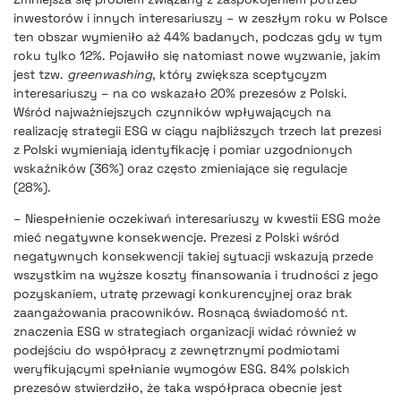
inwestorów i innych interesariuszy – w zeszłym roku w Polsce
ten obszar wymieniło aż 44% badanych, podczas gdy w tym
roku tylko 12%. Pojawiło się natomiast nowe wyzwanie, jakim
jest tzw.
greenwashing
, który zwiększa sceptycyzm
interesariuszy – na co wskazało 20% prezesów z Polski.
Wśród najważniejszych czynników wpływających na
realizację strategii ESG w ciągu najbliższych trzech lat prezesi
z Polski wymieniają identyfikację i pomiar uzgodnionych
wskaźników (36%) oraz często zmieniające się regulacje
(28%).
– Niespełnienie oczekiwań interesariuszy w kwestii ESG może
mieć negatywne konsekwencje. Prezesi z Polski wśród
negatywnych konsekwencji takiej sytuacji wskazują przede
wszystkim na wyższe koszty finansowania i trudności z jego
pozyskaniem, utratę przewagi konkurencyjnej oraz brak
zaangażowania pracowników. Rosnącą świadomość nt.
znaczenia ESG w strategiach organizacji widać również w
podejściu do współpracy z zewnętrznymi podmiotami
weryfikującymi spełnianie wymogów ESG. 84% polskich
prezesów stwierdziło, że taka współpraca obecnie jest