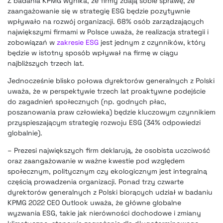
Z badania KPMG wynika, że firmy zdają sobie sprawę, że
zaangażowanie się w strategię ESG będzie pozytywnie
wpływało na rozwój organizacji. 68% osób zarządzających
największymi firmami w Polsce uważa, że realizacja strategii i
zobowiązań w
zakresie ESG
jest jednym z czynników, który
będzie w istotny sposób wpływał na firmę w ciągu
najbliższych trzech lat.
Jednocześnie blisko połowa dyrektorów generalnych z Polski
uważa, że w perspektywie trzech lat proaktywne podejście
do zagadnień społecznych (np. godnych płac,
poszanowania praw człowieka) będzie kluczowym czynnikiem
przyspieszającym strategię rozwoju ESG (34% odpowiedzi
globalnie).
– Prezesi największych firm deklarują, że osobista uczciwość
oraz zaangażowanie w ważne kwestie pod względem
społecznym, politycznym czy ekologicznym jest integralną
częścią prowadzenia organizacji. Ponad trzy czwarte
dyrektorów generalnych z Polski biorących udział w badaniu
KPMG 2022 CEO Outlook uważa, że główne globalne
wyzwania ESG, takie jak nierówności dochodowe i zmiany