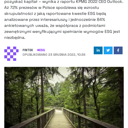
pozyskać kapitał – wynika z raportu KPMG 2022 CEO Outlook.
Aż 72% prezesów w Polsce spodziewa się wzrostu
skrupulatności z jaką raportowane kwestie ESG będą
analizowane przez interesariuszy i jednocześnie 84%
ankietowanych uważa, że współpraca z podmiotami
zewnętrznymi weryfikującymi spełnianie wymogów ESG jest
niezbędna.
FINTEK
#
ESG
OPUBLIKOWANO
23 GRUDNIA 2022, 10:36