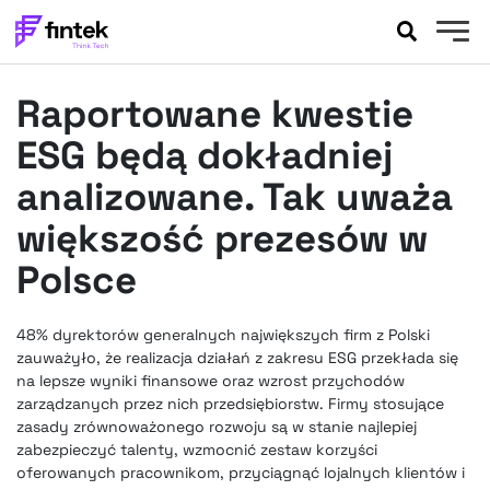
AKTUALNOŚCI
Raportowane kwestie
BANKOWOŚĆ
EVENTY
ESG będą dokładniej
FELIETONY
analizowane. Tak uważa
WYWIADY
większość prezesów w
LEGAL
Polsce
PODCASTY
EXTRA
FINTEK
OKIEM EKSPERTA
48% dyrektorów generalnych największych firm z Polski
zauważyło, że realizacja działań z zakresu ESG przekłada się
na lepsze wyniki finansowe oraz wzrost przychodów
zarządzanych przez nich przedsiębiorstw. Firmy stosujące
zasady zrównoważonego rozwoju są w stanie najlepiej
zabezpieczyć talenty, wzmocnić zestaw korzyści
oferowanych pracownikom, przyciągnąć lojalnych klientów i