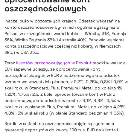
oszczędnościowych
Inaczej było w pozostałych krajach. Odsetek wskazań na
konto oszczędnościowe był w nich ogólnie wyższy niż w
Polsce, w szczególności wśród kobiet – Włochy 31%, Francja
36%, Wielka Brytania 38% i Australia 40%. Panowie wybierali
konta oszczędnościowe częściej niż kobiety w Niemczech
29% i w USA 35%.
Teraz
klientów przechowujących w Revolut
środki w walucie
EUR zapewne ucieszy, że oprocentowanie kont
oszczędnościowych w EUR z codzienną wypłatą odsetek
wzrosło we wszystkich planach, z 0,7%, 0,75%, 0,8% i 0,9% w
skali roku w Standard, Plus, Premium i Metal, do kolejno 1%,
1.25%, 1.75% i 2%. Z kolei oprocentowanie kont w PLN z
codzienną wypłatą odsetek wzrosło z 4,1%, 4,3% i 4,5% w
skali roku w planach Plus, Premium i Metal, do kolejno 4.25%,
4.8% i 5% w skali roku (w planie Standard bez zmian 4.05%).
Środki w sejfach na oszczędności objęte są systemem
gwarancji depozytów do kwoty 100 tys. EUR na klienta i