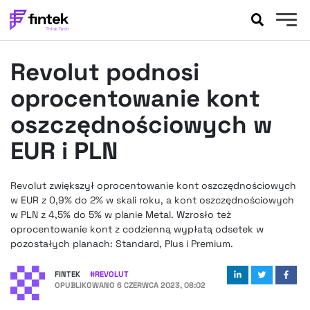
AKTUALNOŚCI
Revolut podnosi
BANKOWOŚĆ
EVENTY
oprocentowanie kont
FELIETONY
oszczędnościowych w
WYWIADY
EUR i PLN
LEGAL
PODCASTY
Revolut zwiększył oprocentowanie kont oszczędnościowych
EXTRA
FINTEK
w EUR z 0,9% do 2% w skali roku, a kont oszczędnościowych
OKIEM EKSPERTA
w PLN z 4,5% do 5% w planie Metal. Wzrosło też
oprocentowanie kont z codzienną wypłatą odsetek w
pozostałych planach: Standard, Plus i Premium.
FINTEK
#
REVOLUT
OPUBLIKOWANO
6 CZERWCA 2023, 08:02