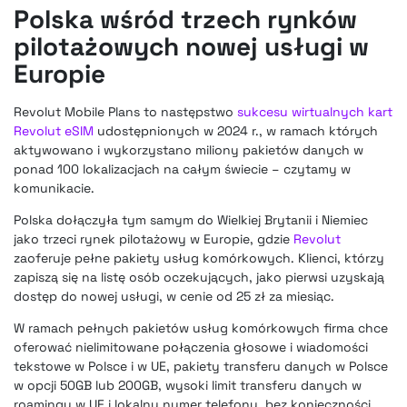
Polska wśród trzech rynków
pilotażowych nowej usługi w
Europie
Revolut Mobile Plans to następstwo
sukcesu wirtualnych kart
Revolut eSIM
udostępnionych w 2024 r., w ramach których
aktywowano i wykorzystano miliony pakietów danych w
ponad 100 lokalizacjach na całym świecie – czytamy w
komunikacie.
Polska dołączyła tym samym do Wielkiej Brytanii i Niemiec
jako trzeci rynek pilotażowy w Europie, gdzie
Revolut
zaoferuje pełne pakiety usług komórkowych. Klienci, którzy
zapiszą się na listę osób oczekujących, jako pierwsi uzyskają
dostęp do nowej usługi, w cenie od 25 zł za miesiąc.
W ramach pełnych pakietów usług komórkowych firma chce
oferować nielimitowane połączenia głosowe i wiadomości
tekstowe w Polsce i w UE, pakiety transferu danych w Polsce
w opcji 50GB lub 200GB, wysoki limit transferu danych w
roamingu w UE i lokalny numer telefonu, bez konieczności