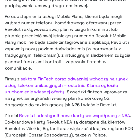
podpisywania umowy długoterminowej.
Po udostępnieniu usługi Mobile Plans, klienci będą mogli
wybrać numer telefonu komórkowego oferowany przez
Revolut i aktywować swój plan w ciągu kilku minut lub
płynnie przenieść swój istniejący numer do Revolut Mobile.
Plany mobilne będą ściśle zintegrowane z aplikacją Revolut i
zapewnią nowy poziom doświadczenia (w porównaniu z
tradycyjnymi telekomami), z intuicyjnym śledzeniem zużycia
planów i funkcjami kontroli – zapewnia fintech w
komunikacie.
Firmy z
sektora FinTech coraz odważniej wchodzą na rynek
usług telekomunikacyjnych – ostatnio Klarna ogłosiła
uruchomienie własnej oferty
. Szwedzki fintech wprowadza
na rynek amerykański własny plan komórkowy 5G,
dołączając do takich graczy jak N26 i właśnie Revolut.
Z kolei
Revolut udostępnił nowe karty we współpracy z NBA
.
Co-brandowe karty Revolut NBA są dostępne dla klientów
Revolut w Wielkiej Brytanii oraz większości krajów regionu EOG
(Europejski Obszar Gospodarczy), także w Polsce.