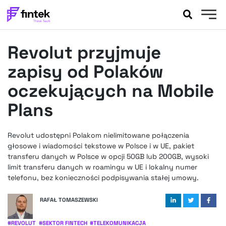
AKTUALNOŚCI
Revolut przyjmuje
BANKOWOŚĆ
EVENTY
zapisy od Polaków
FELIETONY
oczekujących na Mobile
WYWIADY
Plans
LEGAL
PODCASTY
Revolut udostępni Polakom nielimitowane połączenia
EXTRA
FINTEK
głosowe i wiadomości tekstowe w Polsce i w UE, pakiet
OKIEM EKSPERTA
transferu danych w Polsce w opcji 50GB lub 200GB, wysoki
limit transferu danych w roamingu w UE i lokalny numer
telefonu, bez konieczności podpisywania stałej umowy.
RAFAŁ TOMASZEWSKI
#
REVOLUT
#
SEKTOR FINTECH
#
TELEKOMUNIKACJA