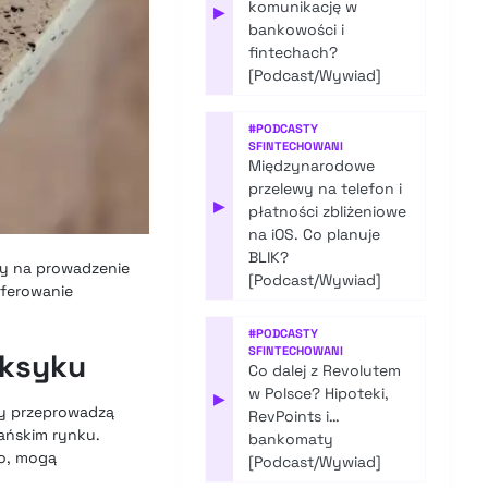
komunikację w
▶
bankowości i
fintechach?
[Podcast/Wywiad]
#
PODCASTY
SFINTECHOWANI
Międzynarodowe
przelewy na telefon i
▶
płatności zbliżeniowe
na iOS. Co planuje
BLIK?
dy na prowadzenie
[Podcast/Wywiad]
oferowanie
#
PODCASTY
SFINTECHOWANI
eksyku
Co dalej z Revolutem
w Polsce? Hipoteki,
▶
ry przeprowadzą
RevPoints i…
ańskim rynku.
bankomaty
co, mogą
[Podcast/Wywiad]