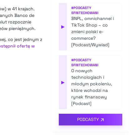
#
PODCASTY
w) w 41 krajach.
SFINTECHOWANI
 danych Banco de
BNPL, omnichannel i
lut rozpocznie
TikTok Shop – co
▶
zów pieniężnych.
zmieni polski e-
commerce?
ej, co jest jednym z
[Podcast/Wywiad]
ostępnił ofertę w
#
PODCASTY
SFINTECHOWANI
O nowych
technologiach i
▶
młodym pokoleniu,
które wchodzi na
rynek finansowy
[Podcast]
PODCASTY