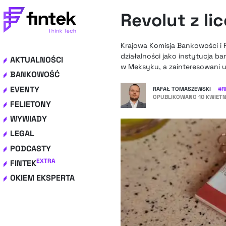
Revolut z l
Krajowa Komisja Bankowości i
działalności jako instytucja 
AKTUALNOŚCI
w Meksyku, a zainteresowani u
BANKOWOŚĆ
EVENTY
RAFAŁ TOMASZEWSKI
#
R
OPUBLIKOWANO
10 KWIETN
FELIETONY
WYWIADY
LEGAL
PODCASTY
EXTRA
FINTEK
OKIEM EKSPERTA