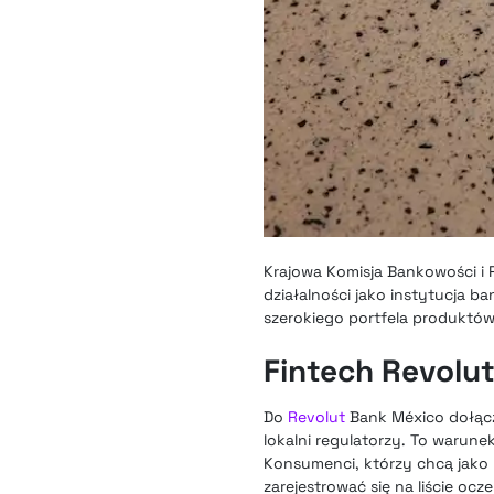
Krajowa Komisja Bankowości i
działalności jako instytucja b
szerokiego portfela produktó
Fintech Revolu
Do
Revolut
Bank México dołącz
lokalni regulatorzy. To warun
Konsumenci, którzy chcą jako
zarejestrować się na liście oc