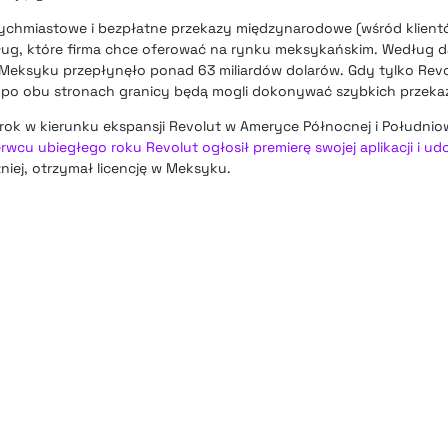
ychmiastowe i bezpłatne przekazy międzynarodowe (wśród klientó
sług, które firma chce oferować na rynku meksykańskim. Według
 Meksyku przepłynęło ponad 63 miliardów dolarów. Gdy tylko Revo
i po obu stronach granicy będą mogli dokonywać szybkich przeka
rok w kierunku ekspansji Revolut w Ameryce Północnej i Południow
rwcu ubiegłego roku Revolut ogłosił premierę swojej aplikacji i ud
źniej, otrzymał licencję w Meksyku.