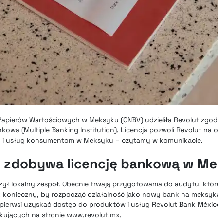
 Papierów Wartościowych w Meksyku (CNBV) udzieliła Revolut zgo
ankowa (Multiple Banking Institution). Licencja pozwoli Revolut na 
w i usług konsumentom w Meksyku – czytamy w komunikacie.
t zdobywa licencję bankową w M
ył lokalny zespół. Obecnie trwają przygotowania do audytu, któ
ek konieczny, by rozpocząć działalność jako nowy bank na meksyk
 pierwsi uzyskać dostęp do produktów i usług Revolut Bank Méxi
zekujących na stronie www.revolut.mx.