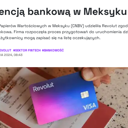
icencją bankową w Meksyku
 Papierów Wartościowych w Meksyku (CNBV) udzieliła Revolut zgo
bankowa. Firma rozpoczęła proces przygotowań do uruchomienia dz
żytkownicy mogą zapisać się na listę oczekujących.
EVOLUT
#
SEKTOR FINTECH
#
BANKOWOŚĆ
IA 2024, 08:43