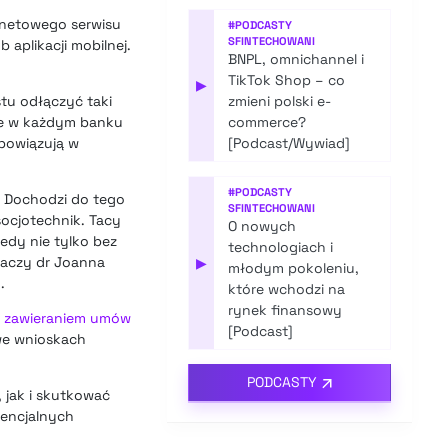
rnetowego serwisu
#
PODCASTY
SFINTECHOWANI
 aplikacji mobilnej.
BNPL, omnichannel i
TikTok Shop – co
▶
tu odłączyć taki
zmieni polski e-
nie w każdym banku
commerce?
obowiązują w
[Podcast/Wywiad]
#
PODCASTY
. Dochodzi do tego
SFINTECHOWANI
socjotechnik. Tacy
O nowych
edy nie tylko bez
technologiach i
maczy dr Joanna
▶
młodym pokoleniu,
.
które wchodzi na
rynek finansowy
z zawieraniem umów
[Podcast]
we wnioskach
PODCASTY
jak i skutkować
tencjalnych