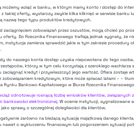
rą możemy wziąć w banku, w którym mamy konto i dostęp do inte
 takiej oferty, wystarczy zwykle kilka kliknięć w serwisie banku lub
ną nazwę tego typu produktów kredytowych.
zed zaciągnięciem zobowiązań przez oszustów, mogą chcieć po pros
 oferty. Do Rzecznika Finansowego trafiają jednak sygnały, że 
ym, instytucja zamierza sprawdzić jakie w tym zakresie procedury 
.
 gdy do naszego konta dostęp uzyska niepowołana do tego osoba
rzestępców, którzy w tym celu korzystają z szerokiego wachlarza 
 zaciągnąć kredyt i przywłaszczyć jego wartość. Ofiara zostaje wt
 z zobowiązaniem kredytowym, które może spłacać latami – – tłu
nta Rynku Bankowo-Kapitałowego w Biurze Rzecznika Finansowego
wciąż odnotowuje rosnącą liczbę wniosków klientów, związanych 
 bankowości elektronicznej.
W ocenie instytucji, sygnalizowane 
 jako sprawy o szczególnej dolegliwości dla klientów.
tywnie zarówno na bieżącą sytuację majątkową danego klienta, 
tu nawet o wykluczeniu finansowym lub pogorszeniem sytuacji po