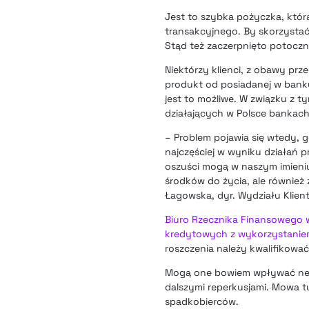
Jest to szybka pożyczka, któ
transakcyjnego. By skorzystać z
Stąd też zaczerpnięto potocz
Niektórzy klienci, z obawy pr
produkt od posiadanej w banku
jest to możliwe. W związku z t
działających w Polsce bankach
– Problem pojawia się wtedy,
najczęściej w wyniku działań p
oszuści mogą w naszym imieniu
środków do życia, ale również
Łagowska, dyr. Wydziału Klie
Biuro Rzecznika Finansowego 
kredytowych z wykorzystaniem
roszczenia należy kwalifikować
Mogą one bowiem wpływać nega
dalszymi reperkusjami. Mowa 
spadkobierców.