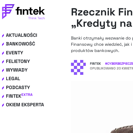
Rzecznik Fi
„Kredyty na 
AKTUALNOŚCI
Banki otrzymały wezwanie do p
BANKOWOŚĆ
Finansowy chce wiedzieć, jak i
produktów bankowych.
EVENTY
FELIETONY
FINTEK
#
CYBERBEZPIEC
OPUBLIKOWANO
20 KWIETN
WYWIADY
LEGAL
PODCASTY
EXTRA
FINTEK
OKIEM EKSPERTA