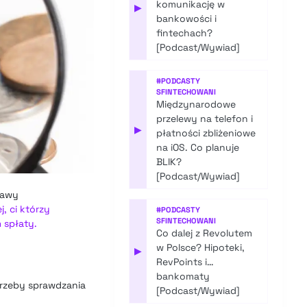
komunikację w
▶
bankowości i
fintechach?
[Podcast/Wywiad]
#
PODCASTY
SFINTECHOWANI
Międzynarodowe
przelewy na telefon i
▶
płatności zbliżeniowe
na iOS. Co planuje
BLIK?
[Podcast/Wywiad]
tawy
j, ci którzy
#
PODCASTY
SFINTECHOWANI
 spłaty.
Co dalej z Revolutem
w Polsce? Hipoteki,
▶
RevPoints i…
bankomaty
trzeby sprawdzania
[Podcast/Wywiad]