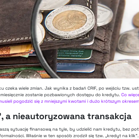
 czeka wiele zmian. Jak wynika z badań CRIF, po wejściu tzw. us
ób miesięcznie zostanie pozbawionych dostępu do kredytu.
Co więce
usieli pogodzić się z mniejszymi kwotami i dużo krótszym okresem
”, a nieautoryzowana transakcja
naszą sytuację finansową na tyle, by udzielić nam kredytu, bez po
ormalności. Właśnie w ten sposób zrodził się tzw. „kredyt na klik”.