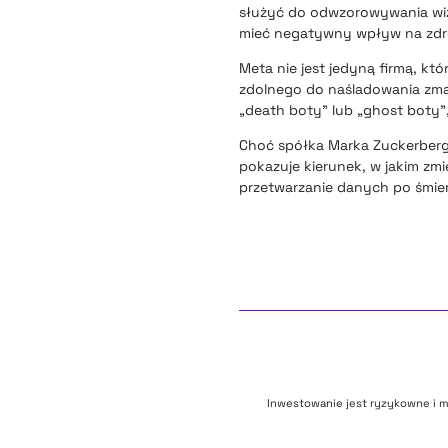
służyć do odwzorowywania wize
mieć negatywny wpływ na zdr
Meta nie jest jedyną firmą, kt
zdolnego do naśladowania zmarł
„death boty” lub „ghost boty”
Choć spółka Marka Zuckerberga 
pokazuje kierunek, w jakim zm
przetwarzanie danych po śmier
Inwestowanie jest ryzykowne i m