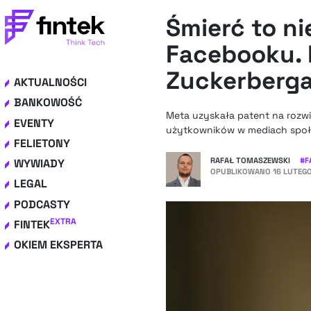
Śmierć to n
Facebooku. 
Zuckerberg
AKTUALNOŚCI
BANKOWOŚĆ
Meta uzyskała patent na rozwi
EVENTY
użytkowników w mediach społec
FELIETONY
RAFAŁ TOMASZEWSKI
#
F
WYWIADY
OPUBLIKOWANO
16 LUTEGO
LEGAL
PODCASTY
EXTRA
FINTEK
OKIEM EKSPERTA