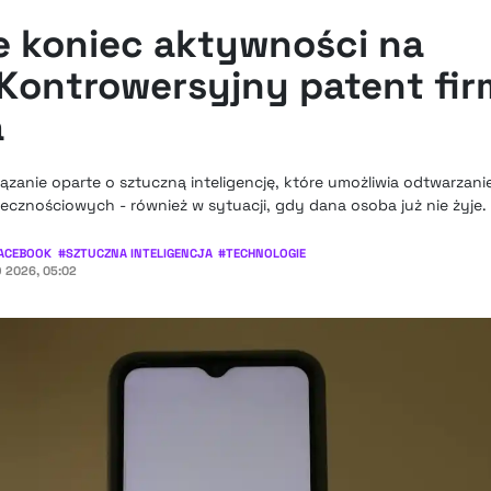
ie koniec aktywności na
Kontrowersyjny patent fi
a
ązanie oparte o sztuczną inteligencję, które umożliwia odtwarzan
znościowych - również w sytuacji, gdy dana osoba już nie żyje.
ACEBOOK
#
SZTUCZNA INTELIGENCJA
#
TECHNOLOGIE
 2026, 05:02