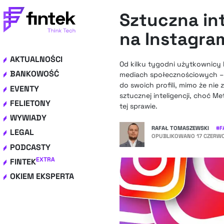
Sztuczna in
na Instagra
AKTUALNOŚCI
Od kilku tygodni użytkownicy 
BANKOWOŚĆ
mediach społecznościowych – ta
do swoich profili, mimo że nie
EVENTY
sztucznej inteligencji, choć M
FELIETONY
tej sprawie.
WYWIADY
RAFAŁ TOMASZEWSKI
#
F
LEGAL
OPUBLIKOWANO
17 CZERWC
PODCASTY
EXTRA
FINTEK
OKIEM EKSPERTA