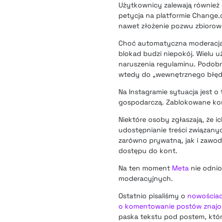
Użytkownicy zalewają również of
petycja na platformie Change.
nawet złożenie pozwu zbiorow
Choć automatyczna moderacja o
blokad budzi niepokój. Wielu u
naruszenia regulaminu. Podobn
wtedy do „wewnętrznego błędu
Na Instagramie sytuacja jest 
gospodarczą. Zablokowane kont
Niektóre osoby zgłaszają, że 
udostępnianie treści związany
zarówno prywatną, jak i zawo
dostępu do kont.
Na ten moment
Meta
nie odnio
moderacyjnych.
Ostatnio pisaliśmy o
nowościach
o komentowanie postów znaj
paska tekstu pod postem, któr