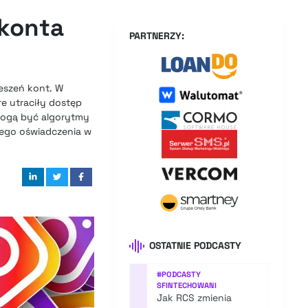
 konta
PARTNERZY:
ieszeń kont. W
re utraciły dostęp
 mogą być algorytmy
lnego oświadczenia w
OSTATNIE PODCASTY
#
PODCASTY
SFINTECHOWANI
Jak RCS zmienia