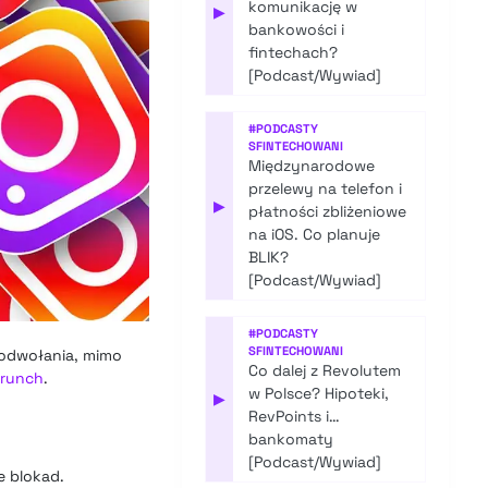
komunikację w
▶
bankowości i
fintechach?
[Podcast/Wywiad]
#
PODCASTY
SFINTECHOWANI
Międzynarodowe
przelewy na telefon i
▶
płatności zbliżeniowe
na iOS. Co planuje
BLIK?
[Podcast/Wywiad]
#
PODCASTY
SFINTECHOWANI
 odwołania, mimo
Co dalej z Revolutem
runch
.
w Polsce? Hipoteki,
▶
RevPoints i…
bankomaty
[Podcast/Wywiad]
e blokad.