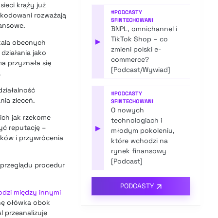
sieci krąży już
#
PODCASTY
szkodowani rozważają
SFINTECHOWANI
nansowe.
BNPL, omnichannel i
TikTok Shop – co
▶
skala obecnych
zmieni polski e-
działania jako
commerce?
ma przyznała się
[Podcast/Wywiad]
.
działalność
#
PODCASTY
nia zleceń.
SFINTECHOWANI
O nowych
ich jak rzekome
technologiach i
yć reputację –
▶
młodym pokoleniu,
dków i przywrócenia
które wchodzi na
rynek finansowy
[Podcast]
a przeglądu procedur
PODCASTY
hodzi między innymi
onę ołówka obok
 przeanalizuje