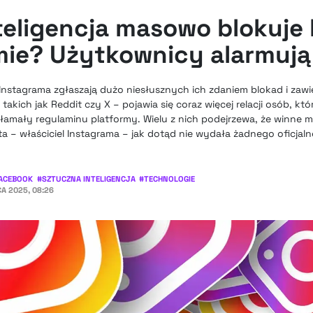
teligencja masowo blokuje
mie? Użytkownicy alarmują
Instagrama zgłaszają dużo niesłusznych ich zdaniem blokad i zaw
kich jak Reddit czy X – pojawia się coraz więcej relacji osób, któ
 złamały regulaminu platformy. Wielu z nich podejrzewa, że winne
eta – właściciel Instagrama – jak dotąd nie wydała żadnego oficja
ACEBOOK
#
SZTUCZNA INTELIGENCJA
#
TECHNOLOGIE
A 2025, 08:26