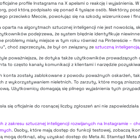
icjalne profile Instagrama na X apelami o reakcję i wyjaśnienia. W 
org, pod którą podpisało się ponad 4 tysiące osób. Niektórzy po
ego przeciwko Meccie, powołując się na szkody wizerunkowe i fi
parta na algorytmach sztucznej inteligencji nie jest nowością, 
żytkowników podejrzewa, że system błędnie identyfikuje niewinne 
e problemy miały miejsce w tym roku również na Pintereście – fir
”, choć zaprzeczyła, że był on związany ze
sztuczną inteligencją
o tyle poważniejsza, że dotyka także użytkowników prowadzących 
a to często kanały komunikacji z klientami i narzędzie pozyskiwa
ich konta zostały zablokowane z powodu poważnych oskarżeń, tak
ch z wykorzystywaniem nieletnich. To zarzuty, które mogą zniszcz
dową. Użytkownicy domagają się pilnego wyjaśnienia tych przypa
sła się oficjalnie do rosnącej liczby zgłoszeń ani nie zapowiedział
 z zakresu sztucznej inteligencji rozwijanych na Instagramie – c
omych
. Osoby, które mają dostęp do funkcji testowej, zobaczą ik
ą mogą dotknąć, aby uzyskać dostęp do Meta AI. Stamtąd Meta AI