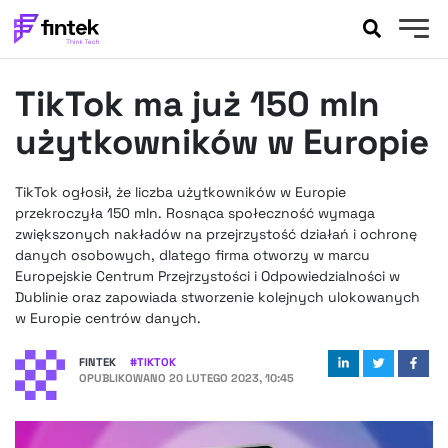
AKTUALNOŚCI
TikTok ma już 150 mln
BANKOWOŚĆ
EVENTY
użytkowników w Europie
FELIETONY
WYWIADY
TikTok ogłosił, że liczba użytkowników w Europie
przekroczyła 150 mln. Rosnąca społeczność wymaga
LEGAL
zwiększonych nakładów na przejrzystość działań i ochronę
PODCASTY
danych osobowych, dlatego firma otworzy w marcu
EXTRA
FINTEK
Europejskie Centrum Przejrzystości i Odpowiedzialności w
Dublinie oraz zapowiada stworzenie kolejnych ulokowanych
OKIEM EKSPERTA
w Europie centrów danych.
FINTEK
#
TIKTOK
OPUBLIKOWANO
20 LUTEGO 2023, 10:45