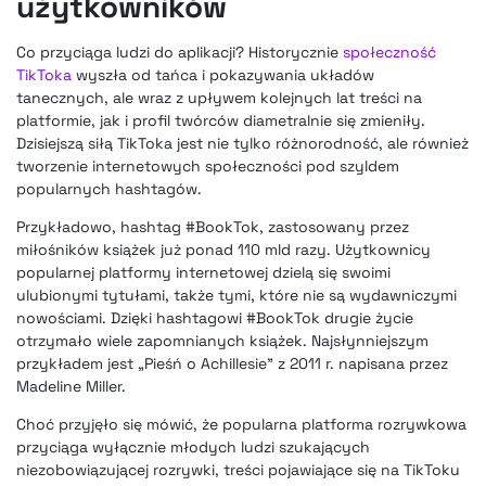
użytkowników
Co przyciąga ludzi do aplikacji? Historycznie
społeczność
TikToka
wyszła od tańca i pokazywania układów
tanecznych, ale wraz z upływem kolejnych lat treści na
platformie, jak i profil twórców diametralnie się zmieniły.
Dzisiejszą siłą TikToka jest nie tylko różnorodność, ale również
tworzenie internetowych społeczności pod szyldem
popularnych hashtagów.
Przykładowo, hashtag #BookTok, zastosowany przez
miłośników książek już ponad 110 mld razy. Użytkownicy
popularnej platformy internetowej dzielą się swoimi
ulubionymi tytułami, także tymi, które nie są wydawniczymi
nowościami. Dzięki hashtagowi #BookTok drugie życie
otrzymało wiele zapomnianych książek. Najsłynniejszym
przykładem jest „Pieśń o Achillesie” z 2011 r. napisana przez
Madeline Miller.
Choć przyjęło się mówić, że popularna platforma rozrywkowa
przyciąga wyłącznie młodych ludzi szukających
niezobowiązującej rozrywki, treści pojawiające się na TikToku