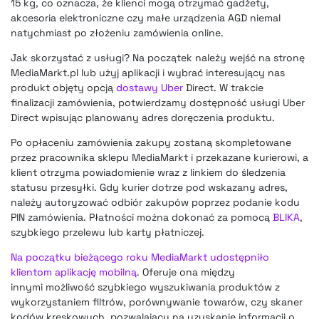
15 kg, co oznacza, że klienci mogą otrzymać gadżety,
akcesoria elektroniczne czy małe urządzenia AGD niemal
natychmiast po złożeniu zamówienia online.
Jak skorzystać z usługi? Na początek należy wejść na stronę
MediaMarkt.pl lub użyj aplikacji i wybrać interesujący nas
produkt objęty opcją
dostawy Uber
Direct. W trakcie
finalizacji zamówienia, potwierdzamy dostępność usługi Uber
Direct wpisując planowany adres doręczenia produktu.
Po opłaceniu zamówienia zakupy zostaną skompletowane
przez pracownika sklepu MediaMarkt i przekazane kurierowi, a
klient otrzyma powiadomienie wraz z linkiem do śledzenia
statusu przesyłki. Gdy kurier dotrze pod wskazany adres,
należy autoryzować odbiór zakupów poprzez podanie kodu
PIN zamówienia. Płatności można dokonać za pomocą
BLIKA
,
szybkiego przelewu lub karty płatniczej.
Na początku bieżącego roku MediaMarkt udostępniło
klientom aplikację mobilną
. Oferuje ona między
innymi możliwość szybkiego wyszukiwania produktów z
wykorzystaniem filtrów, porównywanie towarów, czy skaner
kodów kreskowych, pozwalający na uzyskanie informacji o