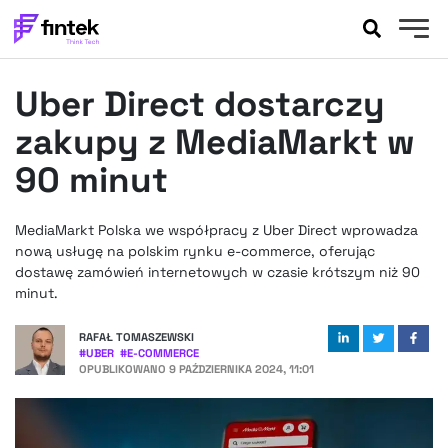
AKTUALNOŚCI
Uber Direct dostarczy
BANKOWOŚĆ
EVENTY
zakupy z MediaMarkt w
FELIETONY
90 minut
WYWIADY
LEGAL
MediaMarkt Polska we współpracy z Uber Direct wprowadza
PODCASTY
nową usługę na polskim rynku e-commerce, oferując
EXTRA
dostawę zamówień internetowych w czasie krótszym niż 90
FINTEK
minut.
OKIEM EKSPERTA
RAFAŁ TOMASZEWSKI
#
UBER
#
E-COMMERCE
OPUBLIKOWANO
9 PAŹDZIERNIKA 2024, 11:01