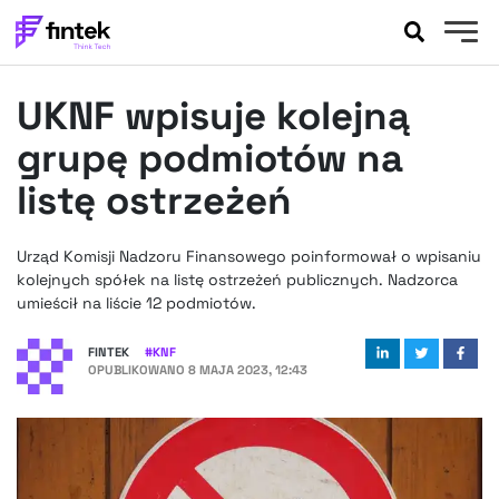
AKTUALNOŚCI
UKNF wpisuje kolejną
BANKOWOŚĆ
EVENTY
grupę podmiotów na
FELIETONY
listę ostrzeżeń
WYWIADY
LEGAL
Urząd Komisji Nadzoru Finansowego poinformował o wpisaniu
PODCASTY
kolejnych spółek na listę ostrzeżeń publicznych. Nadzorca
EXTRA
umieścił na liście 12 podmiotów.
FINTEK
OKIEM EKSPERTA
FINTEK
#
KNF
OPUBLIKOWANO
8 MAJA 2023, 12:43