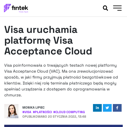
AKTUALNOŚCI
Visa uruchamia
BANKOWOŚĆ
EVENTY
platformę Visa
FELIETONY
Acceptance Cloud
WYWIADY
LEGAL
Visa poinformowała o trwających testach nowej platformy
PODCASTY
Visa Acceptance Cloud (VAC). Ma ona zrewolucjonizować
EXTRA
sposób, w jaki firmy przyjmują płatności bezgotówkowe od
FINTEK
klientów. Dzięki niej rolę terminala płatniczego będą mogły
OKIEM EKSPERTA
spełniać urządzenia z dostępem do oprogramowania w
chmurze.
MONIKA LIPIEC
#
VISA
#
PŁATNOŚCI
#
CLOUD COMPUTING
OPUBLIKOWANO
20 STYCZNIA 2022, 13:48