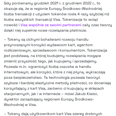
Gdy porównamy grudzień 2021 r. z grudniem 2022 r., to
okazuje się, że w regionie Europy Środkowo-Wschodniej
liczba transakcji z użyciem tokenów rosła 4 razy szybciej niż
liczba wszystkich transakcji Visa. Tokenizacja to wciąż
nowość i
Visa wspólnie ze swoimi partnerami
cały czas tworzy
dzięki niej zupełnie nowe rozwiązania płatnicze.
– Tokeny są cichymi bohaterami rozwoju handlu
przynoszącymi korzyści wydawcom kart, agentom
rozliczeniowym, sprzedawcom i konsumentom. Tokenizacja
jest podstawą, na której budujemy rozwiązania mogące
zmienić przyszłość tego, jak kupujemy i sprzedajemy.
Pozwala m.in. ograniczyć liczbę oszustw w handlu
internetowym, ale korzyści, które z niej płyną, wykraczają
poza bezpieczeństwo. Ta technologia pozwala tworzyć
szybsze i bardziej elastyczne metody płatności, co doceniają
korzystający z kart Visa, zarówno ci kupujący w sklepach
stacjonarnych, jak i w internecie – mówi Jakub Kiwior,
dyrektor zarządzający regionem Europy Środkowo-
Wschodniej w Visa.
– Tokeny dają użytkownikom kart Visa szereg drobnych