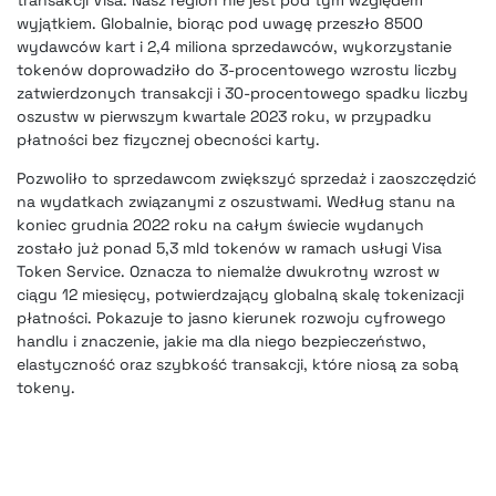
transakcji Visa. Nasz region nie jest pod tym względem
wyjątkiem. Globalnie, biorąc pod uwagę przeszło 8500
wydawców kart i 2,4 miliona sprzedawców, wykorzystanie
tokenów doprowadziło do 3-procentowego wzrostu liczby
zatwierdzonych transakcji i 30-procentowego spadku liczby
oszustw w pierwszym kwartale 2023 roku, w przypadku
płatności bez fizycznej obecności karty.
Pozwoliło to sprzedawcom zwiększyć sprzedaż i zaoszczędzić
na wydatkach związanymi z oszustwami. Według stanu na
koniec grudnia 2022 roku na całym świecie wydanych
zostało już ponad 5,3 mld tokenów w ramach usługi Visa
Token Service. Oznacza to niemalże dwukrotny wzrost w
ciągu 12 miesięcy, potwierdzający globalną skalę tokenizacji
płatności. Pokazuje to jasno kierunek rozwoju cyfrowego
handlu i znaczenie, jakie ma dla niego bezpieczeństwo,
elastyczność oraz szybkość transakcji, które niosą za sobą
tokeny.