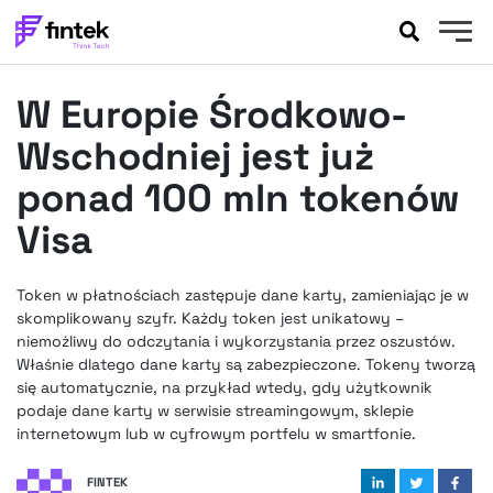
AKTUALNOŚCI
W Europie Środkowo-
BANKOWOŚĆ
EVENTY
Wschodniej jest już
FELIETONY
ponad 100 mln tokenów
WYWIADY
Visa
LEGAL
PODCASTY
Token w płatnościach zastępuje dane karty, zamieniając je w
EXTRA
FINTEK
skomplikowany szyfr. Każdy token jest unikatowy –
OKIEM EKSPERTA
niemożliwy do odczytania i wykorzystania przez oszustów.
Właśnie dlatego dane karty są zabezpieczone. Tokeny tworzą
się automatycznie, na przykład wtedy, gdy użytkownik
podaje dane karty w serwisie streamingowym, sklepie
internetowym lub w cyfrowym portfelu w smartfonie.
FINTEK