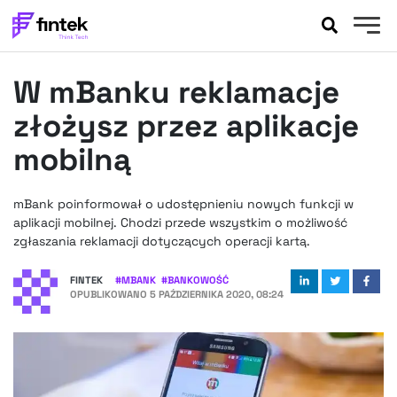
AKTUALNOŚCI
W mBanku reklamacje
BANKOWOŚĆ
EVENTY
złożysz przez aplikacje
FELIETONY
mobilną
WYWIADY
LEGAL
mBank poinformował o udostępnieniu nowych funkcji w
PODCASTY
aplikacji mobilnej. Chodzi przede wszystkim o możliwość
EXTRA
zgłaszania reklamacji dotyczących operacji kartą.
FINTEK
OKIEM EKSPERTA
FINTEK
#
MBANK
#
BANKOWOŚĆ
OPUBLIKOWANO
5 PAŹDZIERNIKA 2020, 08:24